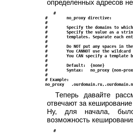
определенных адресов не
#

#        no_proxy directive:

#

#        Specify the domains to which
#        Specify the value as a strin
#        templates. Separate each ent
#

#        Do NOT put any spaces in the
#        You CANNOT use the wildcard 
#        You CAN specify a template b
#

#        Default:  {none}

#        Syntax:   no_proxy {non-prox
#

# Example:

Теперь давайте рас
отвечают за кешировани
Ну, для начала, был
возможность кешировани
#
