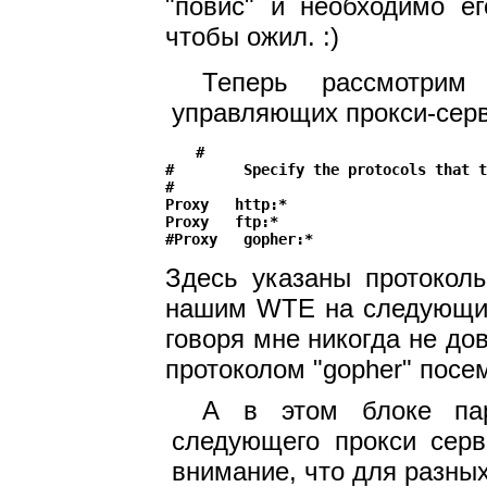
"повис" и необходимо ег
чтобы ожил. :)
Теперь рассмотрим 
управляющих прокси-серв
#

#        Specify the protocols that t
#

Proxy   http:*

Proxy   ftp:*

Здесь указаны протоколы
нашим WTE на следующий 
говоря мне никогда не до
протоколом "gopher" посе
А в этом блоке пар
следующего прокси серв
внимание, что для разны