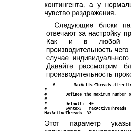
контингента, а у норма
чувство раздражения.
Следующие блоки пара
отвечают за настройку п
Как и в любой дру
производительность чего
случае индивидуального
Давайте рассмотрим б
производительность прок
#        MaxActiveThreads directiv
#

#        Defines the maximum number o
#

#        Default:  40

#        Syntax:   MaxActiveThreads  
Этот параметр указы