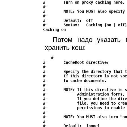
#        Turn on proxy caching here.

#

#        NOTE: You MUST also specify 
#

#        Default:  off

#        Syntax:   Caching {on | off}

Потом надо указать г
хранить кеш:
#

#        CacheRoot directive:

#

#        Specify the directory that t
#        If this directory is not spe
#        to cache documents.

#

#        NOTE: If this directive is s
#              Administration forms, 
#              If you define the dire
#              file, you need to crea
#              permissions to enable 
#

#        NOTE: You MUST also turn "on
#

#        Default:  {none}
