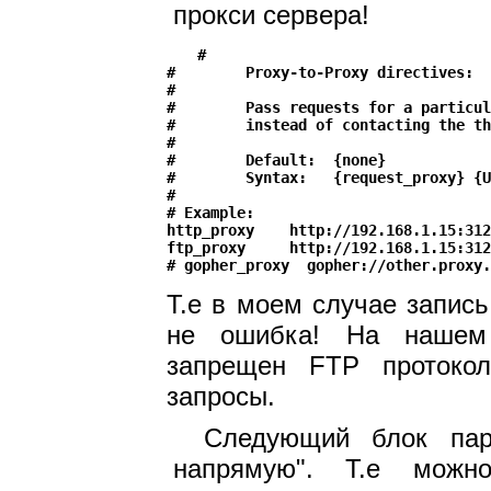
прокси сервера!
#

#        Proxy-to-Proxy directives:

#

#        Pass requests for a particul
#        instead of contacting the th
#

#        Default:  {none}

#        Syntax:   {request_proxy} {U
#

# Example:

http_proxy    http://192.168.1.15:312
ftp_proxy     http://192.168.1.15:312
Т.е в моем случае запись "
не ошибка! На нашем
запрещен FTP протоко
запросы.
Следующий блок пар
напрямую". Т.е можн