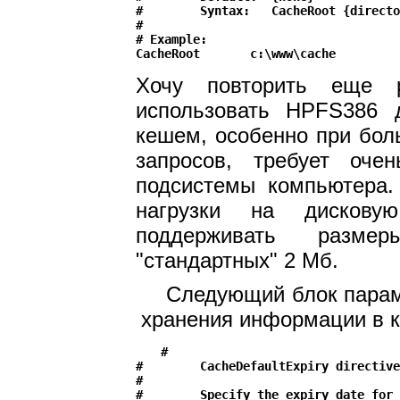
#        Syntax:   CacheRoot {directo
#

# Example:

Хочу повторить еще 
использовать HPFS386 
кешем, особенно при бол
запросов, требует оче
подсистемы компьютера.
нагрузки на дискову
поддерживать разм
"стандартных" 2 Мб.
Следующий блок параме
хранения информации в 
#

#        CacheDefaultExpiry directive
#

#        Specify the expiry date for 