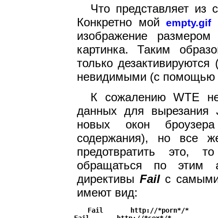
Что представляет из с
Конкретно мой
п
empty.gif
изображение размером 
картинка. Таким образ
только дезактивируются
невидимыми (с помощь
К сожалению WTE не 
данных для вырезания J
новых окон броузера
содержания), но все 
предотвратить это, т
обращаться по этим а
директивы
Fail
с самыми
имеют вид:
Fail       http://*porn*/*
