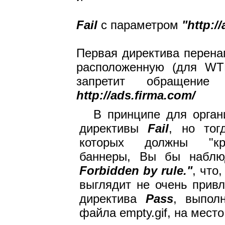
Fail
с параметром
"http://
Первая директива перена
расположенную (для WTE)
запретит обращени
http://ads.firma.com/
В принципе для орган
директивы
Fail
, но тог
которых должны "кра
баннеры, Вы бы наблю
Forbidden by rule."
, что
выглядит не очень прив
директива
Pass
, выпол
файла empty.gif, на мест