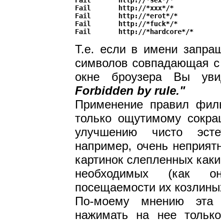
Fail       http://*sex*/*

Fail       http://*xxx*/*

Fail       http://*erot*/*

Fail       http://*fuck*/*

Т.е. если в имени запра
символов совпадающая с
окне броузера Вы ув
Forbidden by rule."
Применение правил филь
только ощутимому сокра
улучшению чисто эсте
например, очень неприят
картинок слепленных каки
необходимых (как о
посещаемости их козлиных
По-моему мнению эта 
нажимать на нее только