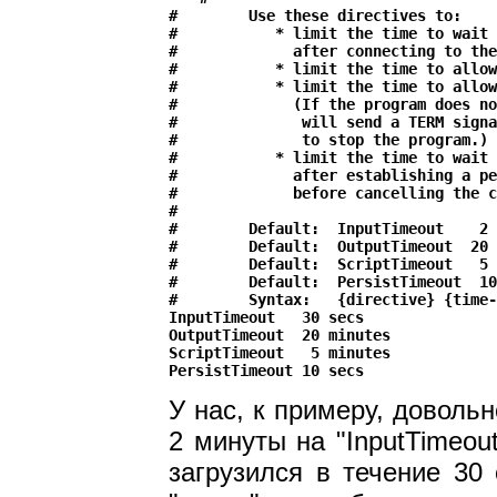
#        Use these directives to:

#           * limit the time to wait 
#             after connecting to the
#           * limit the time to allow
#           * limit the time to allow
#             (If the program does no
#              will send a TERM signa
#              to stop the program.)

#           * limit the time to wait 
#             after establishing a pe
#             before cancelling the c
#

#        Default:  InputTimeout    2 
#        Default:  OutputTimeout  20 
#        Default:  ScriptTimeout   5 
#        Default:  PersistTimeout  10
#        Syntax:   {directive} {time-
InputTimeout   30 secs

OutputTimeout  20 minutes

ScriptTimeout   5 minutes

У нас, к примеру, доволь
2 минуты на "InputTimeou
загрузился в течение 30 