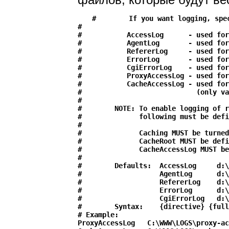
#        If you want logging, spec
#

#           AccessLog      - used for
#           AgentLog       - used for
#           RefererLog     - used for
#           ErrorLog       - used for
#           CgiErrorLog    - used for
#           ProxyAccessLog - used for
#           CacheAccessLog - used for
#                            (only va
#

#        NOTE: To enable logging of r
#              following must be defi
#

#              Caching MUST be turned
#              CacheRoot MUST be defi
#              CacheAccessLog MUST be
#

#        Defaults:  AccessLog     d:\
#                   AgentLog      d:\
#                   RefererLog    d:\
#                   ErrorLog      d:\
#                   CgiErrorLog   d:\
#        Syntax:    {directive} {full
# Example:

ProxyAccessLog   C:\WWW\LOGS\proxy-ac