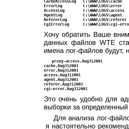
CacheAccessLog   C:\WWW\LOGS\cache

ErrorLog         C:\WWW\LOGS\error

AccessLog        C:\WWW\LOGS\access

AgentLog         C:\WWW\LOGS\agent

RefererLog       C:\WWW\LOGS\referer

Хочу обратить Ваше внима
данных файлов WTE став
имена лог-файлов будут, 
proxy-access.Aug312001

cache.Aug312001

error.Aug312001

access.Aug312001

agent.Aug312001

referer.Aug312001

Это очень удобно для ад
выборки за определенный
Для анализа лог-файло
я настоятельно рекоменд