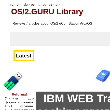
ru
·
en
·
de
·
es
·
it
·
pt
·
cz
·
pl
·
fr
OS/2.GURU Library
Reviews / articles about OS/2 eComStation ArcaOS
Latest
IBM WEB Tra
Reformat
Утилита для
форматирования
USB флешек,