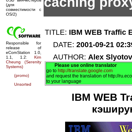
caching prox
USB винчестеров
(для
совместимости с
OS/2)
TITLE:
IBM WEB Traffic 
Responsible for
DATE:
2001-09-21 02:3
release of
eComStation 1.0,
AUTHOR:
Alex Slyoto
1.1, 1.2:
Kim
Cheung (Serenity
Please use online translator
Systems)
go to
http://translate.google.com
(promo)
and request the translation of http://ru.
to your language
Unsorted
IBM WEB Tra
кэширу