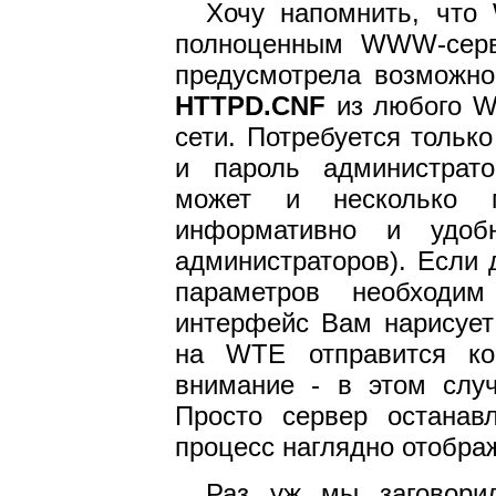
Хочу напомнить, что
полноценным WWW-серв
предусмотрела возможно
HTTPD.CNF
из любого W
сети. Потребуется тольк
и пароль администрато
может и несколько м
информативно и удоб
администраторов). Если
параметров необход
интерфейс Вам нарисует 
на WTE отправится ко
внимание - в этом слу
Просто сервер останавл
процесс наглядно отобра
Раз уж мы заговори