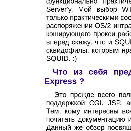
функционально практи
Server'у. Мой выбор W
только практическими со
распоряжении OS/2 интра
кэширующего прокси рабо
вперед скажу, что и SQUI
сквидофилы, которым нра
SQUID. :)
Что из себя пред
Express ?
Это прежде всего по
поддержкой CGI, JSP, а
Тем, кому интересны вс
почитать документацию 
Данный же обзор посвящ