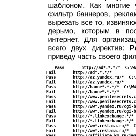
шаблоном. Как многие 
фильтр баннеров, рекла
вырезать все то, извиня
дерьмо, которым в по
интернет. Для организа
всего двух директив:
P
приведу часть своего фил
Pass       http://ad*.*.*/*  C:\WW
Fail       http://ad*.*.*/*

Pass       http://az.yandex.ru/*  C:\
Fail       http://az.yandex.ru/*

Pass	   http://banne*.*.*/*  C:\WWW\ICONS\empty.gif

Fail	   http://banne*.*.*/*

Pass       http://www.penilesecrets.c
Fail       http://www.penilesecrets.c
Pass       http://ww*.yandex.ru/cgi-b
Fail       http://ww*.yandex.ru/cgi-b
Pass       http://*.linkexchange.*/* 
Fail       http://*.linkexchange.*/*

Pass       http://ww*.reklama.ru/*  C
Fail       http://ww*.reklama.ru/*

Pass       http://affiliate.km.ru/img