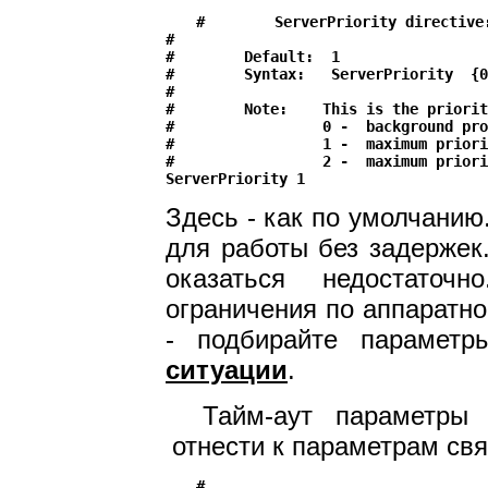
#        ServerPriority directive:
#

#        Default:  1

#        Syntax:   ServerPriority  {0
#

#        Note:    This is the priorit
#                 0 -  background pro
#                 1 -  maximum priori
#                 2 -  maximum priori
Здесь - как по умолчанию.
для работы без задержек.
оказаться недостаточ
ограничения по аппаратн
- подбирайте парамет
ситуации
.
Тайм-аут параметры (
отнести к параметрам св
#
