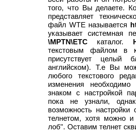
того, что Вы делаете. 
представляет техническ
файл WTE называется
h
указывает системная 
\MPTN\ETC
каталог.
текстовым файлом в к
присутствует целый 
английском). Т.е Вы мо
любого текстового ред
изменения необходимо 
знаком с настройкой па
пока не узнали, одн
возможность настройки 
телнетом, хотя можно и
лоб". Оставим телнет скв