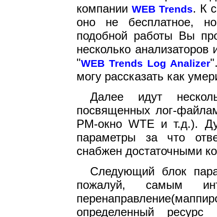
компании
. К 
WEB Trends
оно не бесплатное, н
подобной работы Вы про
несколько анализаторов 
"
"
WEB Trends Log Analizer
могу рассказать как умер
Далее идут нескол
посвященных лог-файлам
PM-окно WTE и т.д.). Д
параметры за что отв
снабжен достаточными к
Следующий блок парам
пожалуй, самым ин
перенаправление(маппир
определенный ресурс