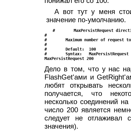
понижал его со 100.
А вот тут у меня ст
значение по-умолчанию.
#        MaxPersistRequest directi
#

#        Maximum number of request to
#

#        Default:  100

#        Syntax:   MaxPersistRequest 
Дело в том, что у нас н
FlashGet'ами и GetRight'
любят открывать неcколь
получается, что неко
несколько соединений на
число 200 является немн
следует не отлаживал 
значения).