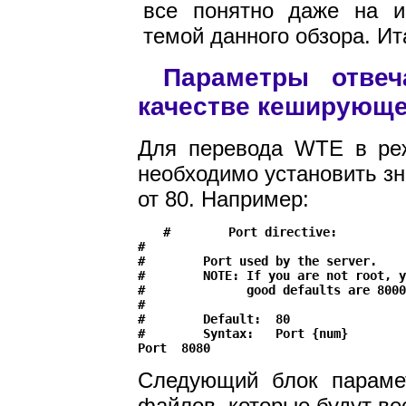
все понятно даже на и
темой данного обзора. Ит
Параметры отве
качестве кеширующе
Для перевода WTE в ре
необходимо установить зн
от 80. Например:
#        Port directive:

#

#        Port used by the server.

#        NOTE: If you are not root, y
#              good defaults are 8000
#

#        Default:  80

#        Syntax:   Port {num}

Следующий блок парамет
файлов, которые будут ве