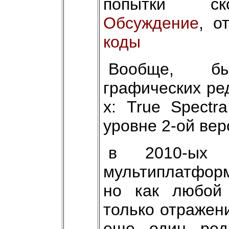
попытки ско
Обсуждение
, о
коды
Вообще, бы
графических ре
х: True Spectr
уровне 2-ой вер
в 2010-ых 
мультиплатформ
но как любой 
только отражен
еще один ред