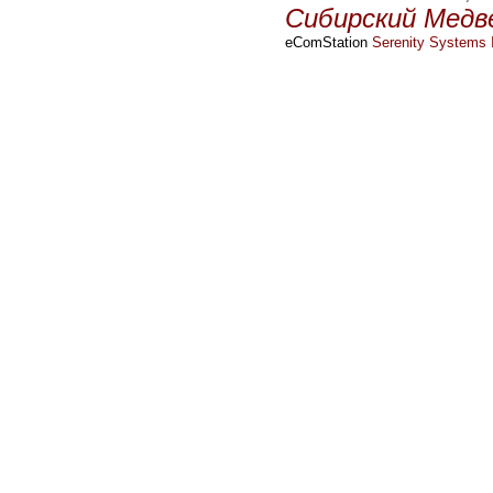
Сибирский Медв
eComStation
Serenity Systems I