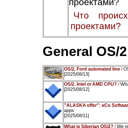
проектами?
Что проис
проектами?
General OS/
OS/2, Ford automated line
/
OS
[2025/08/13]
OS/2, Intel or AMD CPU?
/
Wha
[2025/08/12]
"ALASKA offer": eCo Softwar
apps
[2025/08/11]
What is Siberian OS/2?
/
We r