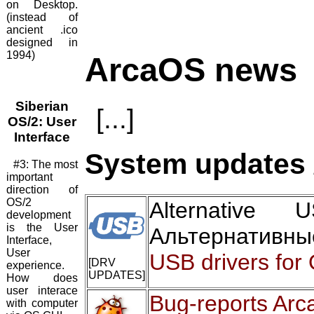
on Desktop.
(instead of
ancient .ico
designed in
1994)
ArcaOS news
Siberian
[...]
OS/2: User
Interface
System updates 
#3: The most
important
direction of
OS/2
Alternative
development
is the User
Альтернативны
Interface,
User
USB drivers for
[DRV
experience.
UPDATES]
How does
user interace
Bug-reports Arc
with computer