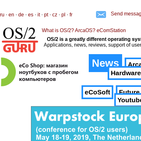
Send messa
ru
·
en
·
de
·
es
·
it
·
pt
·
cz
·
pl
·
fr
What is OS/2? ArcaOS? eComStation
OS/2 is a greatly different operating 
Applications, news, reviews, support of us
News
Arc
Hardware
eCoSoft
Future
Youtub