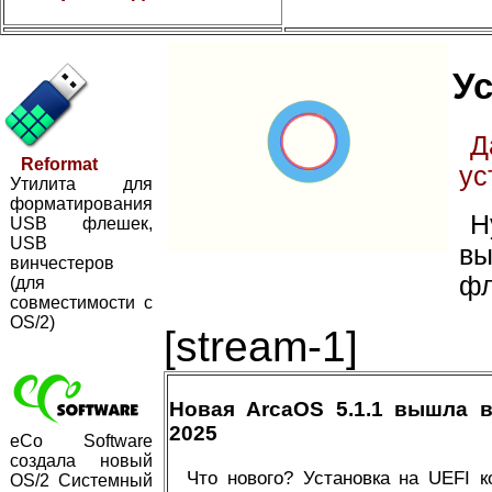
Ус
Д
Reformat
ус
Утилита для
форматирования
Н
USB флешек,
USB
вы
винчестеров
фл
(для
совместимости с
OS/2)
[stream-1]
Новая ArcaOS 5.1.1 вышла 
2025
eCo Software
создала новый
Что нового? Установка на UEFI 
OS/2 Системный