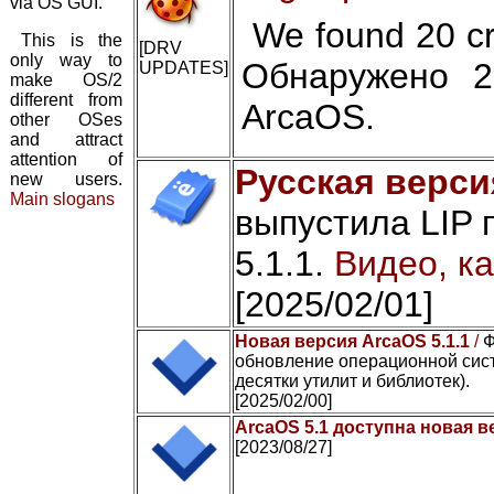
via OS GUI.
We found 20 cr
This is the
[DRV
only way to
Обнаружено 2
UPDATES]
make OS/2
different from
ArcaOS.
other OSes
and attract
attention of
Русская верси
new users.
Main slogans
выпустила LIP 
5.1.1.
Видео, ка
[2025/02/01]
Новая версия ArcaOS 5.1.1
/
Ф
обновление операционной сист
десятки утилит и библиотек).
[2025/02/00]
ArcaOS 5.1 доступна новая в
[2023/08/27]