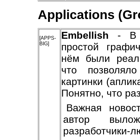
Applications (G
Embellish
- В 
[APPS-
BIG]
простой графич
нём были реали
что позволял
картинки (аплика
Понятно, что ра
Важная новос
автор выло
разработчики-