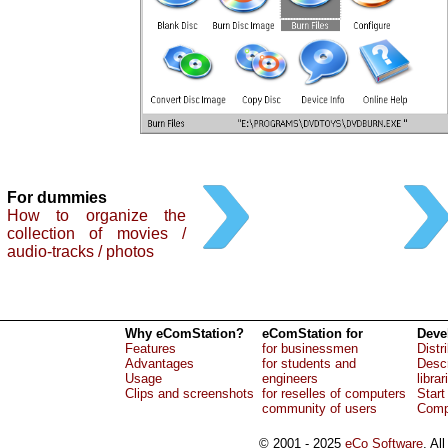
For dummies
How to organize the
collection of movies /
audio-tracks / photos
Why eComStation?
eComStation for
Deve
Features
for businessmen
Distr
Advantages
for students and
Descr
Usage
engineers
librar
Clips and screenshots
for reselles of computers
Start
community of users
Comp
© 2001 - 2025
eCo Software
, Al