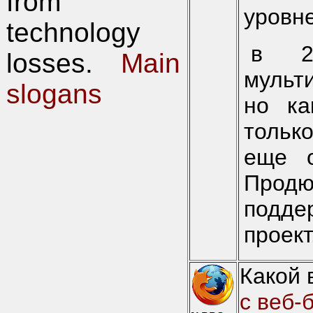
from
уровне
technology
в 2
losses.
Main
мульт
slogans
но ка
только
еще о
Продю
подде
проект
Какой 
с веб-