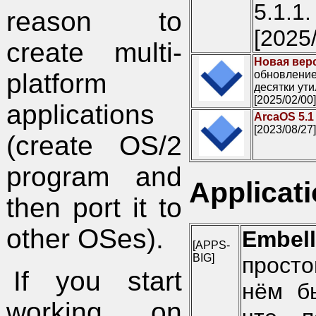
5.1.1
reason to
[2025
create multi-
Новая верс
platform
обновление
десятки ути
[2025/02/00]
applications
ArcaOS 5.1
[2023/08/27]
(create OS/2
program and
Applicat
then port it to
other OSes).
Embell
[APPS-
BIG]
прост
If you start
нём б
working on