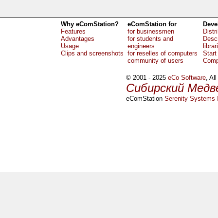
Why eComStation?
eComStation for
Deve
Features
for businessmen
Distr
Advantages
for students and
Descr
Usage
engineers
librar
Clips and screenshots
for reselles of computers
Start
community of users
Comp
© 2001 - 2025
eCo Software
, Al
Сибирский Медв
eComStation
Serenity Systems I