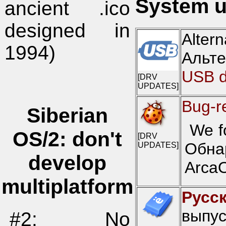
System u
ancient .ico
designed in
Alte
1994)
Альт
USB d
[DRV
UPDATES]
Bug-r
Siberian
We f
OS/2: don't
[DRV
Обна
UPDATES]
develop
Arca
multiplatform
Русск
выпус
#2: No