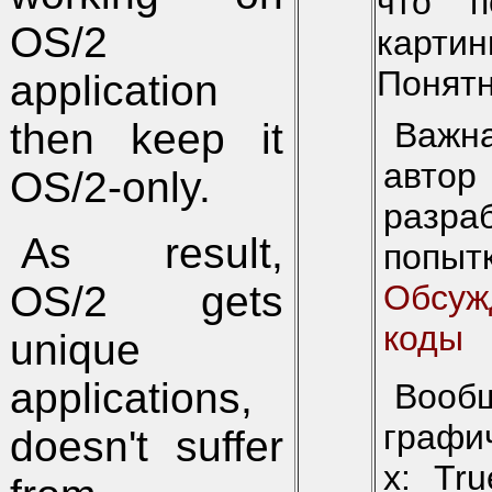
что п
OS/2
картин
Понятн
application
Важн
then keep it
авто
OS/2-only.
разра
As result,
попы
Обсуж
OS/2 gets
коды
unique
applications,
Воо
графич
doesn't suffer
х: Tr