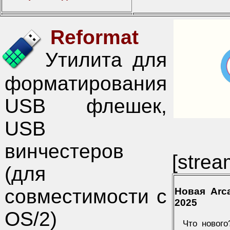
Reformat
Утилита для
форматирования
USB флешек,
USB
винчестеров
[strea
(для
совместимости с
Новая Arc
2025
OS/2)
Что нового