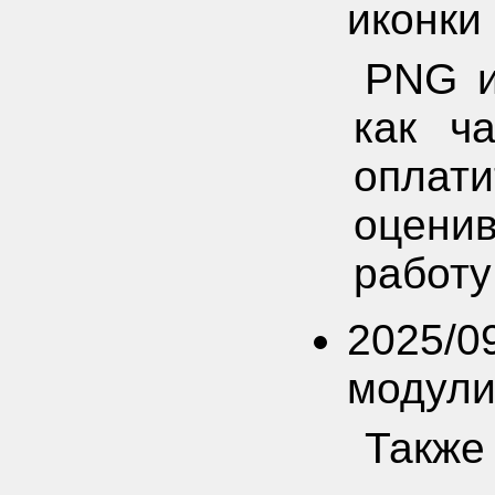
иконки
PNG и
как ча
оплат
оцени
работу
2025/0
модули,
Также 