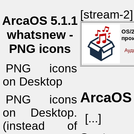
[stream-2]
ArcaOS 5.1.1
whatsnew -
OS
про
PNG icons
Ауд
PNG icons
on Desktop
ArcaOS
PNG icons
on Desktop.
[...]
(instead of