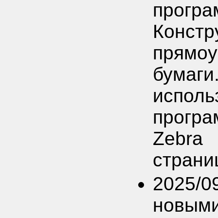
прогр
Конст
прямоу
бумаги
испол
прогр
Zebra
страниц
2025/0
новым