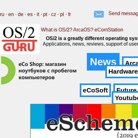
Send messa
ru
·
en
·
de
·
es
·
it
·
pt
·
cz
·
pl
·
fr
What is OS/2? ArcaOS? eComStation
OS/2 is a greatly different operating 
Applications, news, reviews, support of us
News
Arc
Hardware
eCoSoft
Future
Youtub