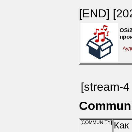
[END]
[20
OS
про
Ауд
[stream-4 
Communit
[COMMUNITY]
Как