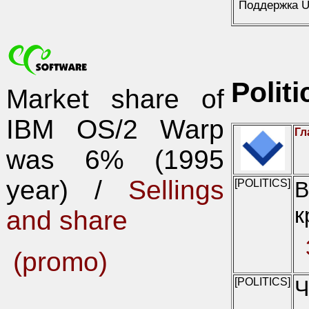
Поддержка U
Politi
Market share of
IBM OS/2 Warp
Гл
was 6% (1995
year) /
Sellings
[POLITICS]
В
к
and share
(promo)
[POLITICS]
Ч