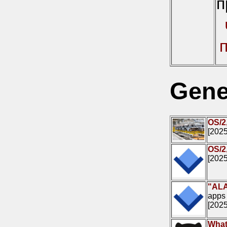
п
Gene
OS/2
[2025
OS/2
[2025
"ALA
apps
[2025
What