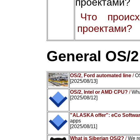
проектами?
Что проис
проектами?
General OS/
OS/2, Ford automated line
/
OS
[2025/08/13]
OS/2, Intel or AMD CPU?
/
Wha
[2025/08/12]
"ALASKA offer": eCo Softwar
apps
[2025/08/11]
What is Siberian OS/2?
/
We r