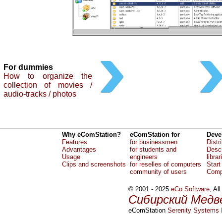
For dummies
How to organize the
collection of movies /
audio-tracks / photos
Why eComStation?
eComStation for
Deve
Features
for businessmen
Distr
Advantages
for students and
Descr
Usage
engineers
librar
Clips and screenshots
for reselles of computers
Start
community of users
Comp
© 2001 - 2025
eCo Software
, Al
Сибирский Медв
eComStation
Serenity Systems I