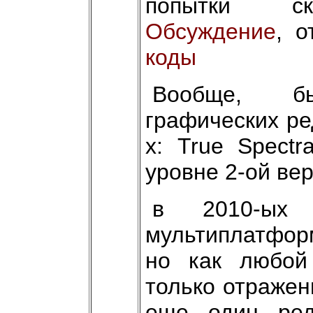
попытки ско
Обсуждение
, 
коды
Вообще, б
графических ре
х: True Spectr
уровне 2-ой вер
в 2010-ых
мультиплатформ
но как любой
только отражен
еще один ред