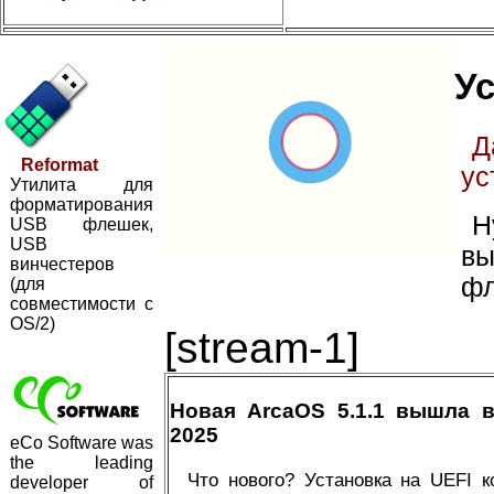
Ус
Д
Reformat
ус
Утилита для
форматирования
Н
USB флешек,
USB
вы
винчестеров
фл
(для
совместимости с
OS/2)
[stream-1]
Новая ArcaOS 5.1.1 вышла 
2025
eCo Software was
the leading
Что нового? Установка на UEFI 
developer of