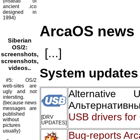
(instead of
ancient .ico
designed in
1994)
ArcaOS news
Siberian
OS/2:
[...]
screenshots,
screenshots,
videos..
System updates 
#5: OS/2
web-sites are
Alternativ
ugly and not
intersting.
Альтернативн
(because news
messages are
published
USB drivers for
[DRV
without
UPDATES]
pictures
usually)
Bug-reports Ar