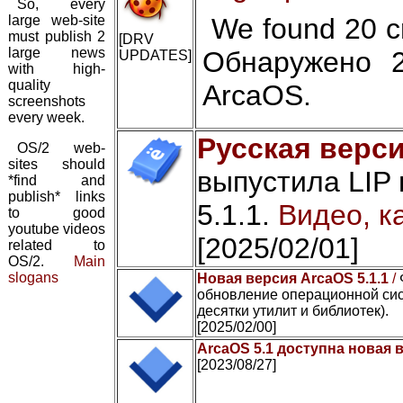
So, every
large web-site
We found 20 cr
must publish 2
[DRV
large news
Обнаружено 
UPDATES]
with high-
quality
ArcaOS.
screenshots
every week.
Русская верси
OS/2 web-
sites should
выпустила LIP
*find and
publish* links
5.1.1.
Видео, к
to good
youtube videos
[2025/02/01]
related to
OS/2.
Main
slogans
Новая версия ArcaOS 5.1.1
/
обновление операционной сис
десятки утилит и библиотек).
[2025/02/00]
ArcaOS 5.1 доступна новая 
[2023/08/27]