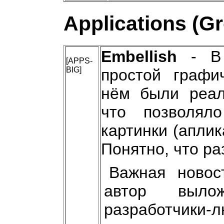
Applications (G
Embellish
- В 
[APPS-
BIG]
простой графич
нём были реал
что позволял
картинки (аплик
Понятно, что ра
Важная новос
автор выл
разработчики-