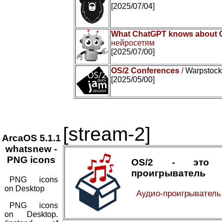
[2025/07/04]
What ChatGPT knows about 
нейросетям
[2025/07/00]
OS/2 Conferences
/
Warpstock 
[2025/05/00]
[stream-2]
ArcaOS 5.1.1
whatsnew -
PNG icons
OS/2 - это а
проигрыватель
PNG icons
on Desktop
Аудио-проигрывател
PNG icons
on Desktop.