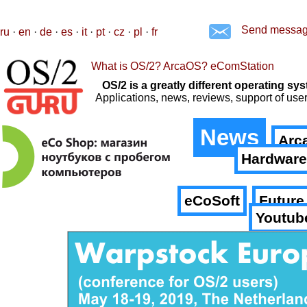
Send messa
ru
·
en
·
de
·
es
·
it
·
pt
·
cz
·
pl
·
fr
What is OS/2? ArcaOS? eComStation
OS/2 is a greatly different operating 
Applications, news, reviews, support of us
News
Arc
Hardware
eCoSoft
Future
Youtub