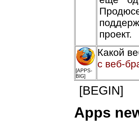
Продюсе
поддер
проект.
Какой ве
с веб-бр
[APPS-
BIG]
[BEGIN]
Apps ne