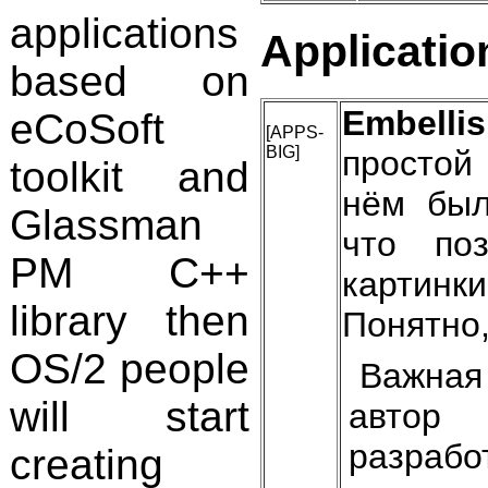
applications
Applicatio
based on
Embelli
eCoSoft
[APPS-
BIG]
простой
toolkit and
нём был
Glassman
что по
PM C++
картинки
library then
Понятно,
OS/2 people
Важная
will start
автор
разрабо
creating