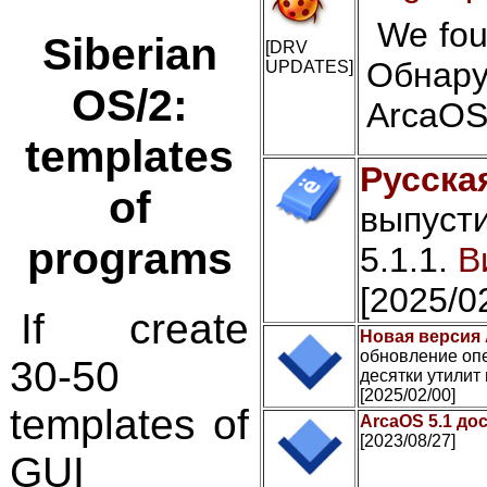
We fou
Siberian
[DRV
Обнар
UPDATES]
OS/2:
ArcaOS
templates
Русска
of
выпусти
programs
5.1.1.
В
[2025/0
If create
Новая версия 
обновление опе
30-50
десятки утилит 
[2025/02/00]
templates of
ArcaOS 5.1 до
[2023/08/27]
GUI