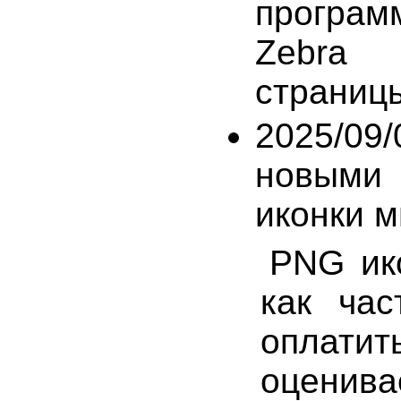
програм
Zebra 
страницы
2025/09/
новыми 
иконки м
PNG ик
как час
оплати
оценив