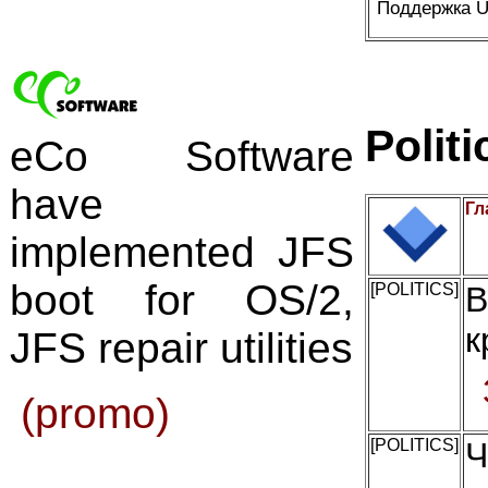
Поддержка U
Politi
eCo Software
have
Гл
implemented JFS
boot for OS/2,
[POLITICS]
В
к
JFS repair utilities
(promo)
[POLITICS]
Ч