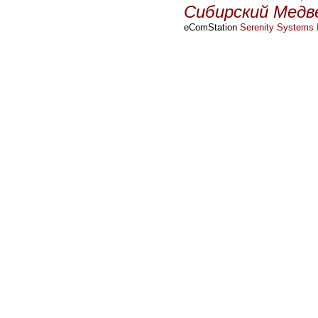
Сибирский Медв
eComStation
Serenity Systems I