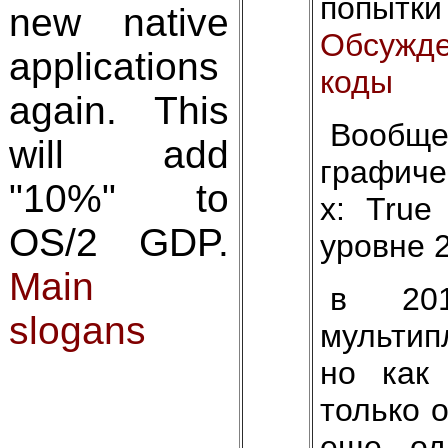
попыт
new native
Обсужд
applications
коды
again. This
Вообщ
will add
графиче
"10%" to
х: True
OS/2 GDP.
уровне 2
Main
в 201
slogans
мультип
но как
только 
еще од