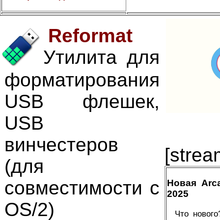
Reformat
Утилита для
форматирования
USB флешек,
USB
винчестеров
[strea
(для
совместимости с
Новая Arc
2025
OS/2)
Что нового