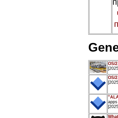
п
Gene
OS/2
[2025
OS/2
[2025
"ALA
apps
[2025
What