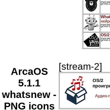
[2025
What
нейр
[2025
OS/2
[2025
[stream-2]
ArcaOS
5.1.1
OS/2
проигр
whatsnew -
Аудио-
PNG icons