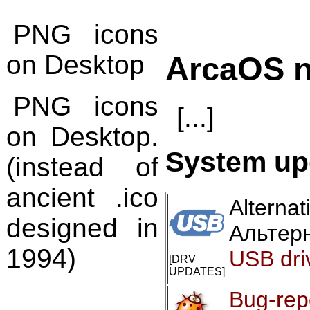
PNG icons
on Desktop
ArcaOS 
PNG icons
[...]
on Desktop.
System upd
(instead of
ancient .ico
Alter
designed in
Альтер
1994)
USB dri
[DRV
UPDATES]
Bug-rep