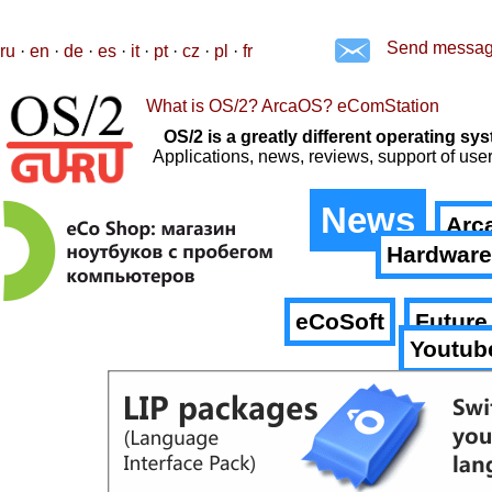
Send messa
ru
·
en
·
de
·
es
·
it
·
pt
·
cz
·
pl
·
fr
What is OS/2? ArcaOS? eComStation
OS/2 is a greatly different operating 
Applications, news, reviews, support of us
News
Arc
Hardware
eCoSoft
Future
Youtub