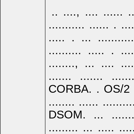
.. ...., .... ...... ..
........... ...... . ...
..... . ... ..........
.......... ..... . ...
........, ... .... ....
....... ....... .....
CORBA. . OS/2 ... ..
........ ...... .........
DSOM. ... .......
......... ... ..... 