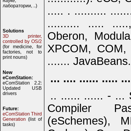
науке,
лаборатории, ..)
..... . .......... ......
.......... ..... 
Solutions
Oberon, Modula.
3D printer,
controlled by OS/2
XPCOM, COM, Op
(for medicine, for
factories, not to
print nouns)
....... JavaBeans.
New
... .... ...... ..... 
eComStation:
eComStation 2.2:
Updated USB
.. ...... ...... - .
drivers
Compiler Pa
Future:
eComStation Third
(eSchemes), M
Generation
(list of
tasks)