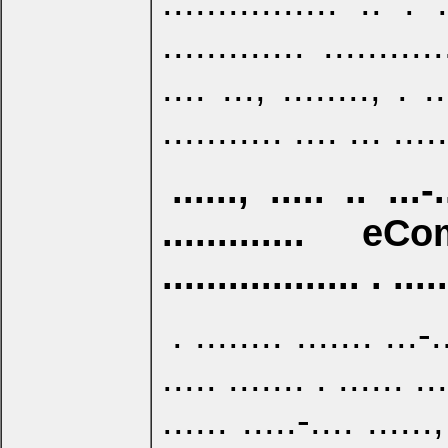
................ .. . .
............. ..........
.... ..., ........, . .
........... .... ... .....
......, ..... .. ...-.
............. e
.................. . ....
. ........ ....... ...-.
..... ....... . ...... ..
...... .....-.... ......,