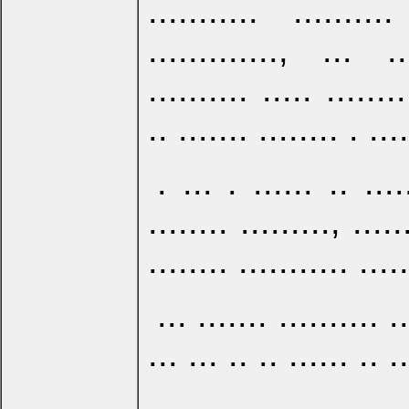
........... .........
............., ...
.......... ..... ........
.. ....... ........ . ....
. ... . ...... .. .....
........ ........., .....
........ ........... .....
... ....... .......... ..
... ... .. .. ...... .. .
.., . ...... .... .. ..