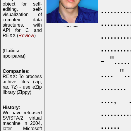
object for self-
........
editing, self-
visualization of
.........
complex data
structures, with
.... ........
API for C and
.........
REXX (
Review
)
........
(Пайпы
программ)
- ".....
.... "..
Companies:
REXX: To process
achive files (zip,
........
rar, 7z) - use eZip
library (Zippy)
...., .
History:
........
We have released
SVISTA/2 virtual
......
machine in 2004,
later Microsoft