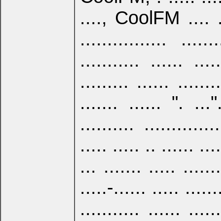
...., CoolFM .... ....
................ .....
........... ...... ....
......... ...... .....
....... ...... ". ...".
.......... ............
..... ..... .. ...... ...
... ....... ..... ....
.....-...... ..... ......
........... ...... .....