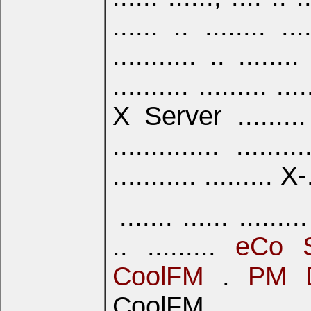
...... .. ........ ...
........... .. ......
.......... ......... ..
X Server ......... ..
.............. ........
........... ......... X-
....... ...... .........
.. .........
eCo S
CoolFM
.
PM D
CoolFM, . ..... ..