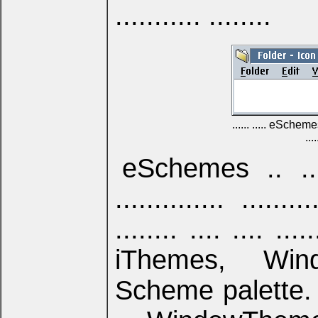
........... ........
...... ..... eSchemes ....
...
eSchemes .. ......
.............. ........
........ .... .... ...
iThemes, Win
Scheme palette. .