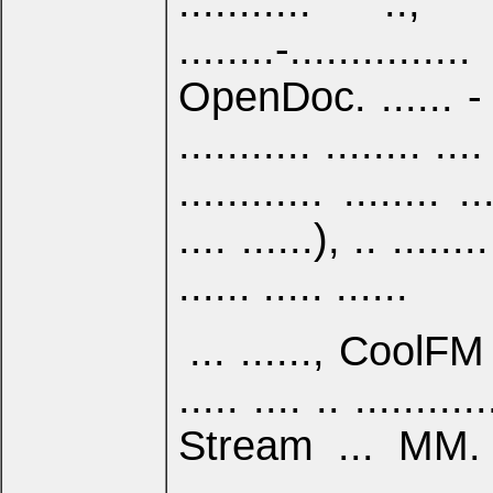
........... .., 
........-..............
OpenDoc. ...... - ..
........... ........ ..
............ ........ .
.... ......), .. ........
...... ..... ......
... ......, CoolFM ...
..... .... .. ..........
Stream ... MM. ... 