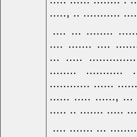
....., .. ........... ....
.... ... ........ .....
.... ....... .... ......
... ..... .............
........ ........... 
............ ...... .....
...... ..... ......, ...
..... .. ....... ..... ...
.... ....... ... ........