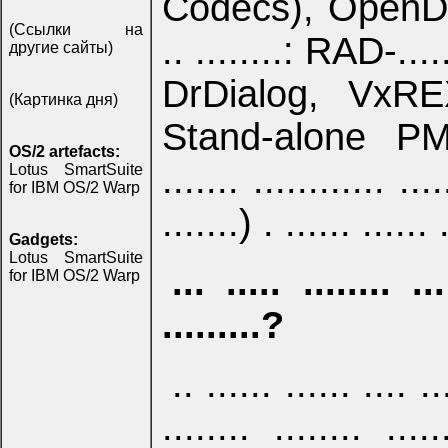
Codecs), OpenDoc (..
(Ссылки на
.. ........: RAD-...
другие сайты)
DrDialog, VxREXX 
(Картинка дня)
Stand-alone PM-....
OS/2 artefacts:
....... ............ ....
Lotus SmartSuite
for IBM OS/2 Warp
.......) . ...... ...... 
Gadgets:
Lotus SmartSuite
... ..... .......
for IBM OS/2 Warp
.........?
.. ...... ...... ....
........ ........ .....