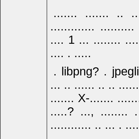
....... ....... .. .
............. .........
.... 1 ... ........ ....
.... . .....
. libpng? . jpeglib
... .. ...... .. .. ...
....... X-....... .......
.....? ..., ........ 
............ .. ... . ....