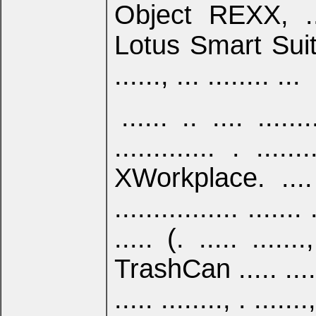
Object REXX, ...
Lotus Smart Suite ..
......, ... ........ ...
...... .. .... ........
............. . ......
XWorkplace. .... ...
................ ......
..... (. ..... .......,
TrashCan ..... .... 
..... ........, . .......