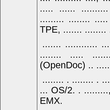
..... ...... ........
......... ........ .
TPE, ....... ........ ..
....... ............ 
........ ..... ......
(OpenDoc) .. ....
........ . ........ 
... OS/2. . .........,
EMX.