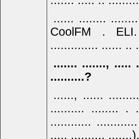
....... ..... .. ........
...... ........ .......
CoolFM . ELI. ...
.............. ...... .. .
....... ......., ..... 
..........?
......, ...... ........
.......... ........ . .
............ ...........
..... .......... .......