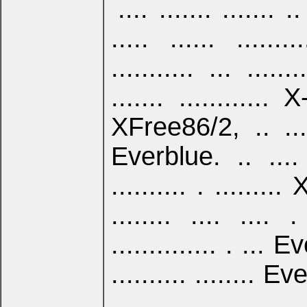
.... ....... ....... ..
..... ...... .........
........... ... .......
....... ............ X
XFree86/2, .. ..
Everblue. .. .... ..
.......... . ........
........ .... .... .
.............. . ..
.......... ........ Eve
...... ......, .... .. 