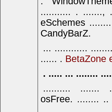
. WindowTheme
........... . ......., 
eSchemes ........... 
CandyBarZ.
... ............ ....
...... .
BetaZone 
. ..... ... ........ ...
.......... ....... ..
osFree. ........ .. ..
.... .......... ...., ..