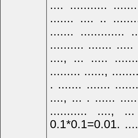
.... ........... ......
....... .... .. .......
....... ............. 
.......... ....... ..... 
...., ... ..... .......
......... ......, .......
. ....... ....... .....
...., ... . ...... ....
........... ...., ... 
0.1*0.1=0.01. .... ...
..... ...... ........ . .