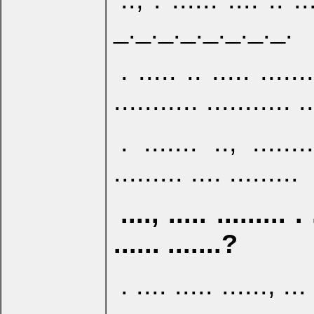
_._._._._._._._.
. ..... .. ..... .......
........... ........... ..
. ....... .., ........
......... .... .........
...., ..... ........
...... .......?
. .... ..... ......, ... 