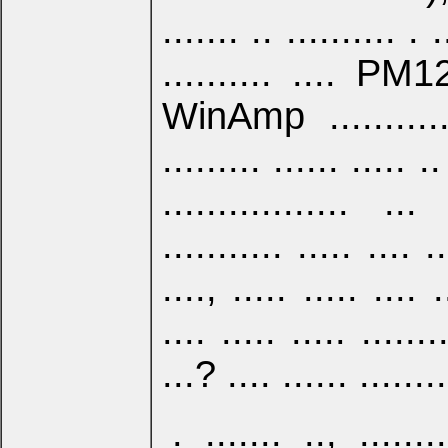
....... .. .......... . .
.......... .... PM
WinAmp .............
......... ...... ..... ..
................. ...
........... ..... .... ..
...., ..... ..... .... .
.... ..... ..... .......
...? .... ...... ........
. ....... .., ......