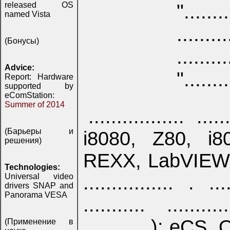
released OS
"........
named Vista
........
(Бонусы)
.....
Advice:
"........
Report: Hardware
supported by
eComStation:
Summer of 2014
................. ..
(Барьеры и
i8080, Z80, i8
решения)
REXX, LabVIEW . ... 
Technologies:
Universal video
................ . ...
drivers SNAP and
Panorama VESA
........... ........
............): eC
(Применение в