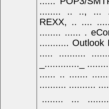
...... POP3/SMTP. 
........ .. .., ... .
REXX, .. .... .......
........ ...... . eCo
........... Outlook E
..... .......... .....
_............._ .........
...... .. ....... ....
.......... .......... ...
........ ... ....