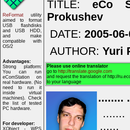
TITLE:
eCo S
Prokushev
ReFormat
utility
aimed to format
USB flashdisks
DATE:
2005-06-
and USB HDD,
and make
compatible with
OS/2
AUTHOR:
Yuri
Advantages:
Please use online translator
Strong platform:
go to
http://translate.google.com
You can run
and request the translation of http://ru.
eComStation on
to your language
real hardware. (No
need to run it
inside virtual
........ 
machines). Check
the list of tested
PC hardware.
......
...... 
For developer:
XObject - WPS