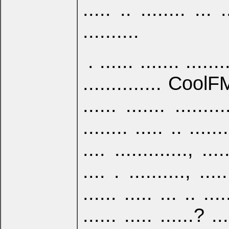
..... .. ........ ... .
..........
. ...... ....... .......
.............. CoolFM 
...... ....... .........
........ ..... .. ......
.... ............., ...
.... . .........., ....
...... ..... ... .. ....
...... ..... ......? .