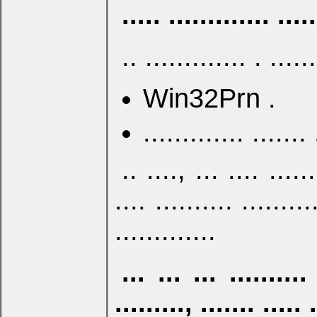
..... ............. ...
.. ............. . ......
Win32Prn .
............. ....... 
.. ...., ... .... ......
.... .......... .........
.............
... ... ... .......
........., ....... ..... 