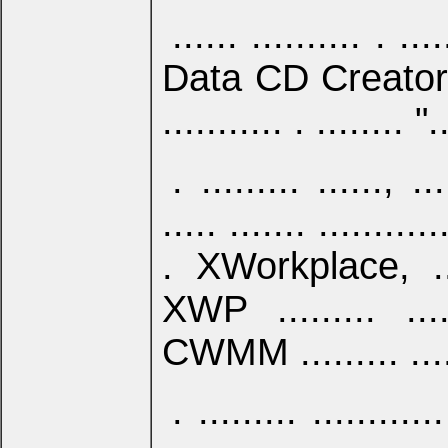
...... .......... . ...
Data CD Creator. ... 
........... . ........ ".
. ......... .....
..... ....... ...........
. XWorkplace, .. ..
XWP ......... ....
CWMM ......... ......
. ......... ............