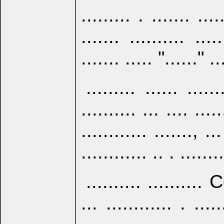
......... . ....... ...
....... .......... .
....... ..... "......" ..
......... ...... ......
.......... ... .... .....
............ ......., 
............ .. . ........
.......... .........
... ............ . .....