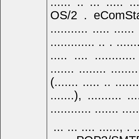
...... .. ... ..... ...
OS/2 . eComStation
........... ..... .....
............. .. . ......
..... .... ............
....... ........ ......
(....... ..... .. .......
.......), .......... ..
............ ....... .....
... ... .... ......, .