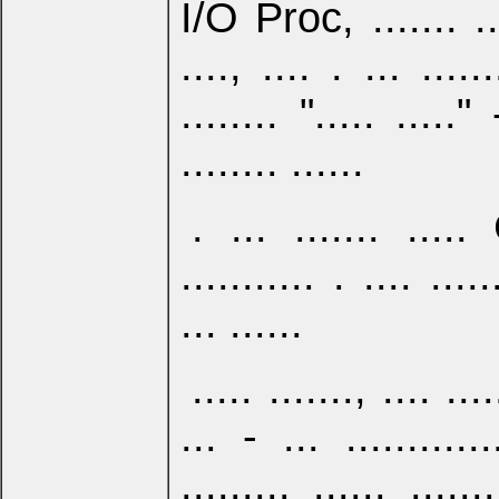
I/O Proc, ....... ....
...., .... . ... ......
........ "..... ....." 
........ ......
. ... ....... .....
........... . .... ...
... ......
..... ......., .... ...
... - ... ............
......... ...... ......