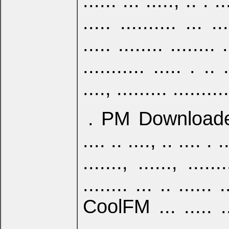
...... ... ....., .. . ..
..... .......... ... ..
..... ........ ........
........... ..... . .. 
...., ......... ..........
. PM Downloader ...
.... .. ...., .. .... . .
......., ......, .....
........ ... .. ...... .
CoolFM ... ..... .....
....... ..... ........