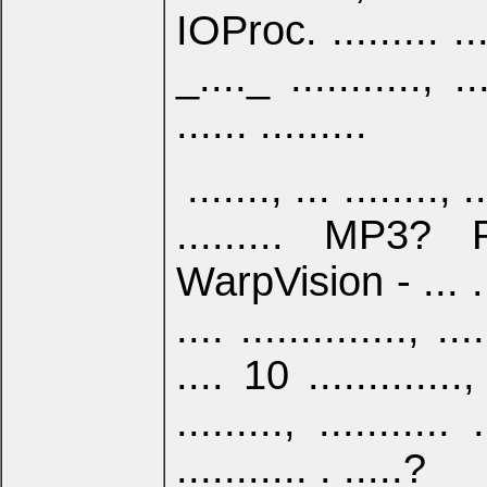
IOProc. ......... ....
_...._ ..........., ...
...... .........
......., ... ........, ..
......... MP3?
WarpVision - ... .....
.... .............., ...
.... 10 ............., 
........., ...........
........... . .....?