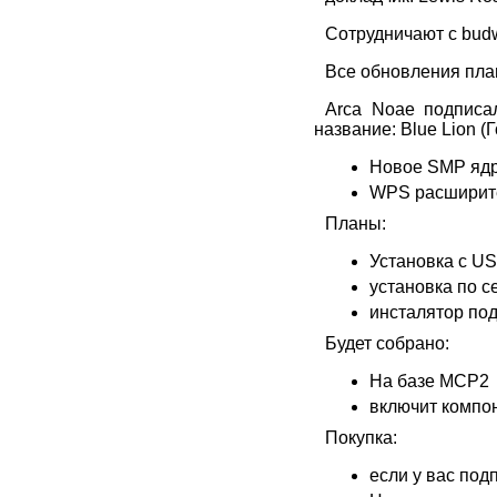
Сотрудничают с budw
Все обновления план
Arca Noae подписа
название: Blue Lion (
Новое SMP ядро
WPS расширит
Планы:
Установка с U
установка по с
инсталятор по
Будет собрано:
На базе MCP2
включит компо
Покупка:
если у вас под