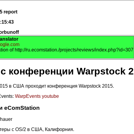
5 report
:15:43
orbunoff
ranslator
google.com
ation of http://ru.ecomstation./projects/reviews/index.php?id=307
 с конференции Warpstock 2
2015 в США проходит конференция Warpstock 2015.
Events:
WarpEvents youtube
и eComStation
dhauer
ютеры с OS/2 в США, Калифорния.