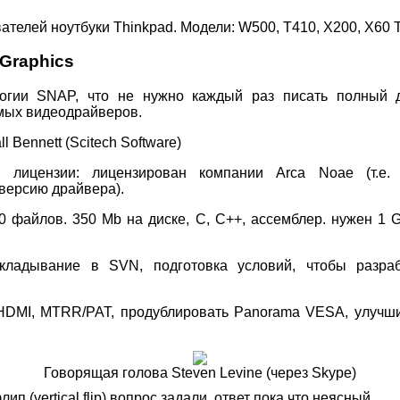
вателей ноутбуки Thinkpad. Модели: W500, T410, X200, X60 T
Graphics
огии SNAP, что не нужно каждый раз писать полный д
мых видеодрайверов.
l Bennett (Scitech Software)
е лицензии: лицензирован компании Arca Noae (т.е.
версию драйвера).
0 файлов. 350 Mb на диске, C, C++, ассемблер. нужен 1 G
кладывание в SVN, подготовка условий, чтобы разра
HDMI, MTRR/PAT, продублировать Panorama VESA, улучши
Говорящая голова Steven Levine (через Skype)
п (vertical flip) вопрос задали, ответ пока что неясный.