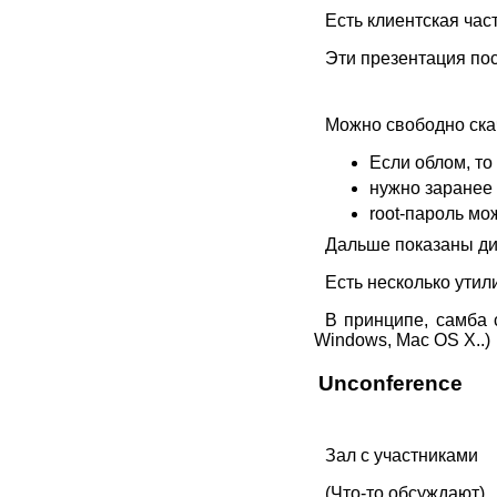
Есть клиентская час
Эти презентация по
Можно свободно скача
Если облом, то
нужно заранее 
root-пароль мо
Дальше показаны ди
Есть несколько утил
В принципе, самба с
Windows, Mac OS X..)
Unconference
Зал с участниками
(Что-то обсуждают)