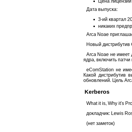
Цена лицензии 
Дата выпуска:
3-ий квартал 2
никаких предпр
Arca Noae приглашае
Новый дистрибутив 
Arca Noae не имеет 
ядра, включить патчи 
eComStation не имее
Какой дистрибутив в
обновлений. Цель Arc
Kerberos
What it is, Why it's P
докладчик: Lewis Ros
(нет заметок)