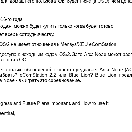
для домашнего пользователя будет ниже (в USD), чем цена
016-го года
одаж. можно будет купить только когда будет готово
т всех к сотрудничеству.
OS/2 не имеет отношения к Mensys/XEU eComStation.
доступа к исходным кодам OS/2. Зато Arca Noae может рас
в состав ОС.
т столько обновлений, сколько предлагает Arca Noae (ACPI
ыбрать? eComStation 2.2 или Blue Lion? Blue Lion пре
a Noae - выиграть это соревнование.
rogress and Future Plans important, and How to use it
enthal,