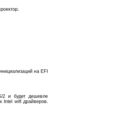
проектор.
инициализаций на EFI
S/2 и будет дешевле
ntel wifi драйверов.