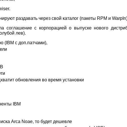
iser.
ируют раздавать через свой каталог (пакеты RPM и WarpIn
ла соглашение с корпорацией о выпуске нового дистриб
Голубой лев).
 (IBM с доп.патчами),
ели
SB
ети
дхватит обновления во время установки
ненты IBM
писка Arca Noae, то будет дешевле