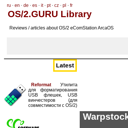
ru
·
en
·
de
·
es
·
it
·
pt
·
cz
·
pl
·
fr
OS/2.GURU Library
Reviews / articles about OS/2 eComStation ArcaOS
Latest
Reformat
Утилита
для форматирования
USB флешек, USB
винчестеров (для
совместимости с OS/2)
Warpstock