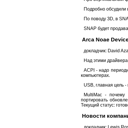
Подробно обсудили в
По поводу 3D, в SN
SNAP будет продават
Arca Noae Device
докладчик: David Az
Над этими драйверам
ACPI - надо период
компьютерах.
USB, главная цель -
MultiMac - почему
портировать обновле
Текущий статус: гото
Новости компан
докладчик: Lewis Ros