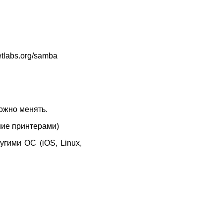
etlabs.org/samba
ожно менять.
ние принтерами)
угими ОС (iOS, Linux,