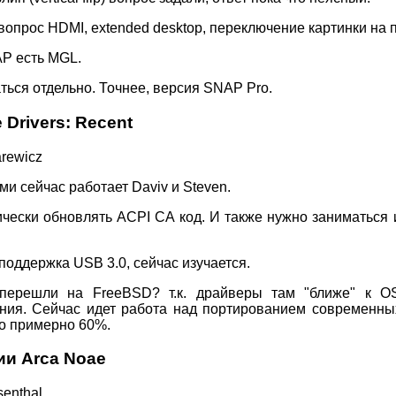
опрос HDMI, extended desktop, переключение картинки на 
AP есть MGL.
ься отдельно. Точнее, версия SNAP Pro.
 Drivers: Recent
arewicz
и сейчас работает Daviv и Steven.
ически обновлять ACPI CA код. И также нужно заниматься 
 поддержка USB 3.0, сейчас изучается.
 перешли на FreeBSD? т.к. драйверы там "ближе" к O
ния. Сейчас идет работа над портированием современных I
во примерно 60%.
ии Arca Noae
enthal,