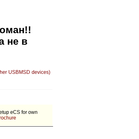
оман!!
а не в
other USBMSD devices)
setup eCS for own
rochure