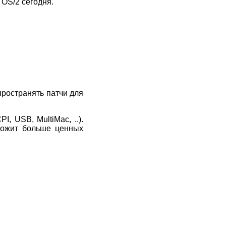
 OS/2 сегодня.
пространять патчи для
, USB, MultiMac, ..).
дложит больше ценных