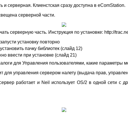
ть и серверная. Клиенстская сразу доступна в eComStation.
свещена серверной части.
ть серверную часть. Инструкция по установке: http://trac.n
 запусти установку повторно
установить пачку библиотек (слайд 12)
жно ввести при установке (слайд 21)
алоги для Управления пользователями, какие параметры м
ит для управления сервером налету (выдача прав, управле
ервер работает и Neil использует OS/2 в одной сети с др