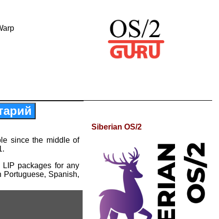
Warp
тарий
Siberian OS/2
le since the middle of
1.
 LIP packages for any
n Portuguese, Spanish,