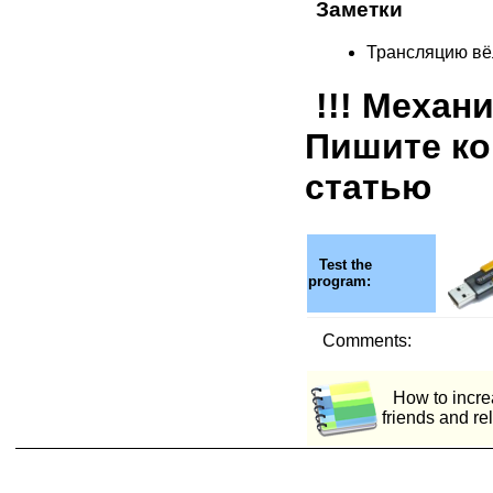
Заметки
Трансляцию вёл:
!!! Механ
Пишите ко
статью
Test the
program:
Comments:
How to incre
friends and re