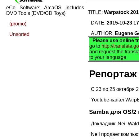
eCo Software: ArcaOS includes
TITLE:
Warpstock 201
DVD Tools (DVD/CD Toys)
DATE:
2015-10-23 17
(promo)
AUTHOR:
Eugene G
Unsorted
Please use online t
go to
http://translate.
and request the transl
to your language
Репортаж
С 23 по 25 октября 
Youtube-канал Warp
Samba для OS/2 
Докладчик: Neil Wal
Neil продает компь