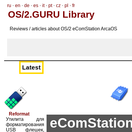
ru
·
en
·
de
·
es
·
it
·
pt
·
cz
·
pl
·
fr
OS/2.GURU Library
Reviews / articles about OS/2 eComStation ArcaOS
Latest
Reformat
eComStation
Утилита для
форматирования
USB флешек,