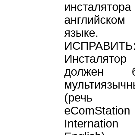
инсталятор
английском
языке.
ИСПРАВИТЬ
Инсталятор
должен б
мультиязычн
(речь 
eComStation
Internation