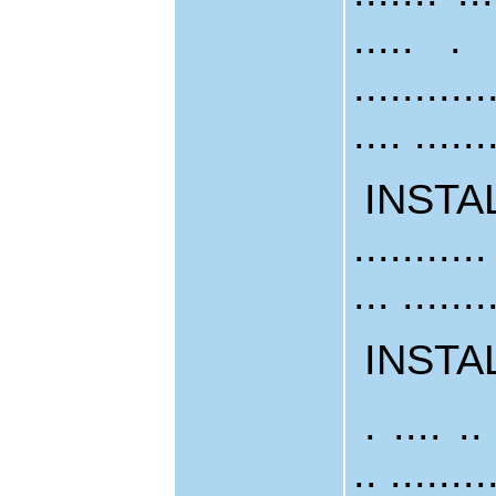
..... . .
...........
.... ......
INSTAL
..........
... .......
INSTALL-
. .... .. 
.. ........