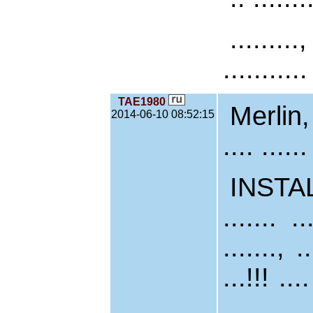
........
...........
TAE1980
Merlin, .
2014-06-10 08:52:15
.... .....
INSTAL
....... ..
......., .
...!!! ...
....... ...