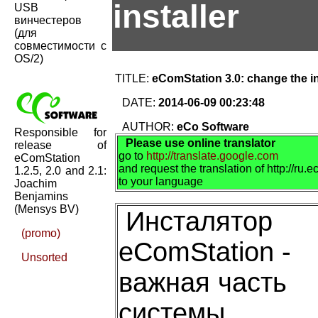
installer
USB
винчестеров
(для
совместимости с
OS/2)
TITLE:
eComStation 3.0: change the in
DATE:
2014-06-09 00:23:48
AUTHOR:
eCo Software
Responsible for
Please use online translator
release of
go to
http://translate.google.com
eComStation
and request the translation of http://ru
1.2.5, 2.0 and 2.1:
to your language
Joachim
Benjamins
(Mensys BV)
Инсталятор
(promo)
eComStation -
Unsorted
важная часть
системы.