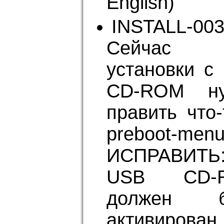
English)
INSTALL-003
Сейчас 
установки с
CD-ROM ну
править что-
preboot-menu
ИСПРАВИТЬ
USB CD-
должен б
активирова