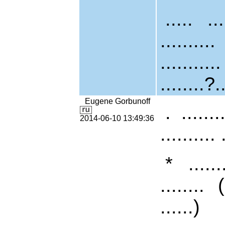
..... .
........
..........
........?.
Eugene Gorbunoff
. ......
2014-06-10 13:49:36
.......... 
* ......
........ 
......)