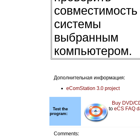
совместимость
системы
выбранным
компьютером.
Дополнительная информация:
eComStation 3.0 project
Buy DVD/CD
to
eCS FAQ d
Test the
program:
Comments: