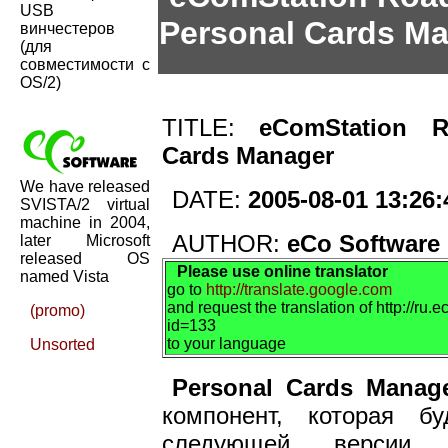
USB
Personal Cards M
винчестеров
(для
совместимости с
OS/2)
TITLE:
eComStation R
Cards Manager
We have released
DATE:
2005-08-01 13:26:
SVISTA/2 virtual
machine in 2004,
AUTHOR:
eCo Software
later Microsoft
released OS
Please use online translator
named Vista
go to
http://translate.google.com
and request the translation of http://ru
(promo)
id=133
to your language
Unsorted
Personal Cards Manag
компонент, которая б
следующей версии 