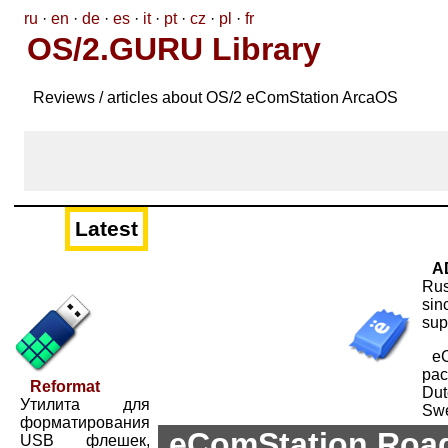
ru
·
en
·
de
·
es
·
it
·
pt
·
cz
·
pl
·
fr
OS/2.GURU Library
Reviews / articles about OS/2 eComStation ArcaOS
Latest
A
Rus
sin
sup
eC
pac
Reformat
Du
Утилита для
Swe
форматирования
eComStation Roa
USB флешек,