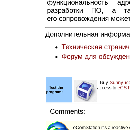
функциональность адр
разработки ПО, а та
его сопровождения может
Дополнительная информа
Техническая странич
Форум для обсужде
Buy
Sunny ic
Test the
access to
eCS 
program:
Comments:
eComStation it's a reactive 