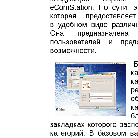
eComStation. По сути, э
которая предоставляе
в удобном виде различ
Она предназначена
пользователей и пред
возможности.
к
к
р
о
к
б
закладках которого расп
категорий. В базовом в