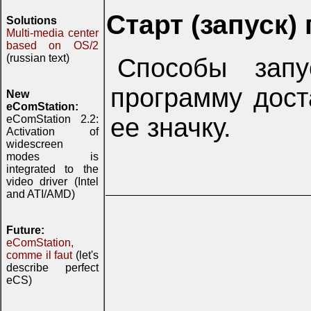
Старт (запуск
Solutions
Multi-media center
based on OS/2
(russian text)
Способы запу
программу дост
New
eComStation:
ее значку.
eComStation 2.2:
Activation of
widescreen
modes is
integrated to the
video driver (Intel
and ATI/AMD)
Future:
eComStation,
comme il faut
(let's
describe perfect
eCS)