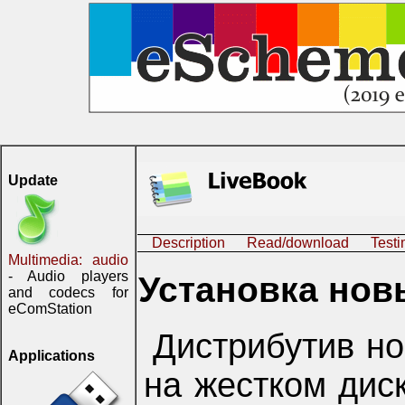
Update
Description
Read/download
Testi
Multimedia: audio
- Audio players
Установка нов
and codecs for
eComStation
Дистрибутив н
Applications
на жестком диск