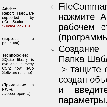
FileComma
Advice:
Report: Hardware
нажмите A
supported by
eComStation:
рабочем с
Summer of 2014
(программ
(Барьеры и
решения)
Создание 
Technologies:
Папка Шабл
SQLite library is
available in every
-> тащите 
OS/2 now (eCo
Software runtime)
создан объ
(Применение в
и введит
науке,
лаборатории, ..)
параметры