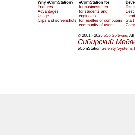
Why eComStation?
eComStation for
Deve
Features
for businessmen
Distr
Advantages
for students and
Descr
Usage
engineers
librar
Clips and screenshots
for reselles of computers
Start
community of users
Comp
© 2001 - 2025
eCo Software
, Al
Сибирский Медв
eComStation
Serenity Systems I