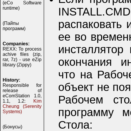
(eCo Software
runtime)
INSTALL.CM
распаковать 
(Пайпы
программ)
ее во времен
Companies:
инсталлятор 
REXX: To process
achive files (zip,
окончания и
rar, 7z) - use eZip
library (Zippy)
что на Рабоч
History:
объект не поя
Responsible for
release of
eComStation 1.0,
Рабочем сто
1.1, 1.2:
Kim
Cheung (Serenity
программу м
Systems)
Стола:
(Бонусы)