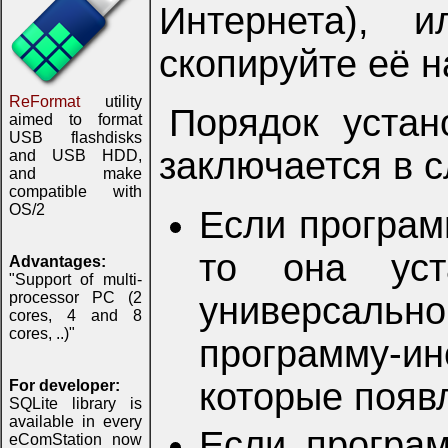
Интернета), 
скопируйте её н
ReFormat
utility
Порядок устан
aimed to format
USB flashdisks
заключается в 
and USB HDD,
and make
compatible with
OS/2
Если програм
то она уст
Advantages:
"Support of multi-
processor PC (2
универсально
cores, 4 and 8
cores, ..)"
программу-и
которые появ
For developer:
SQLite library is
available in every
Если програм
eComStation now