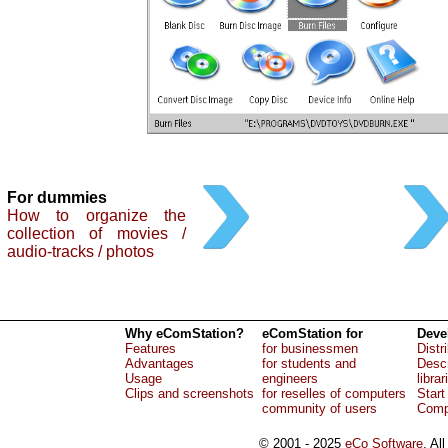
For dummies
How to organize the
collection of movies /
audio-tracks / photos
Why eComStation?
eComStation for
Deve
Features
for businessmen
Distr
Advantages
for students and
Descr
Usage
engineers
librar
Clips and screenshots
for reselles of computers
Start
community of users
Comp
© 2001 - 2025
eCo Software
, Al