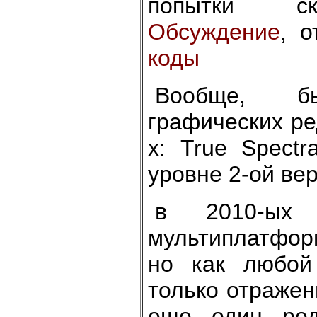
попытки ско
Обсуждение
, 
коды
Вообще, б
графических ре
х: True Spectr
уровне 2-ой ве
в 2010-ых
мультиплатформ
но как любой
только отражен
еще один ред