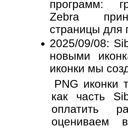
программ: гр
Zebra прин
страницы для п
2025/09/08: Si
новыми иконк
иконки мы созд
PNG иконки т
как часть Si
оплатить р
оцениваем 