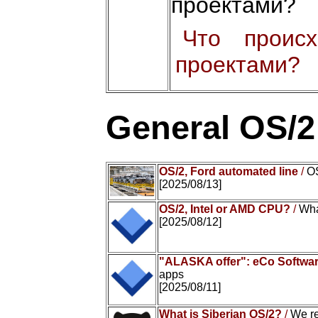
проектами?
Что проис
проектами?
General OS/
OS/2, Ford automated line
/
OS
[2025/08/13]
OS/2, Intel or AMD CPU?
/
Wha
[2025/08/12]
"ALASKA offer": eCo Softwar
apps
[2025/08/11]
What is Siberian OS/2?
/
We r