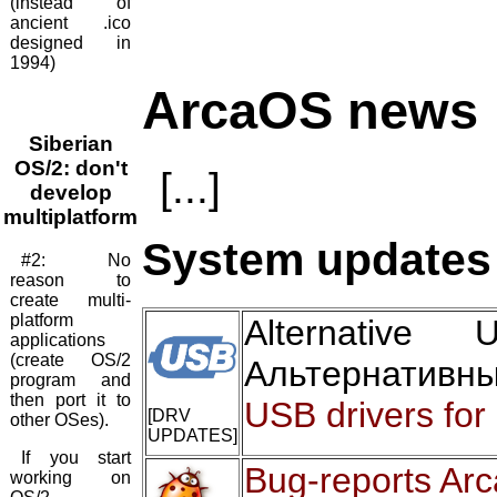
(instead of
ancient .ico
designed in
1994)
ArcaOS news
Siberian
OS/2: don't
[...]
develop
multiplatform
System updates 
#2: No
reason to
create multi-
platform
Alternativ
applications
(create OS/2
Альтернативн
program and
then port it to
USB drivers for
[DRV
other OSes).
UPDATES]
If you start
Bug-reports Ar
working on