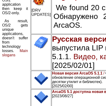
OS/2
application
We found 20 cr
then keep it
[DRV
OS/2-only.
Обнаружено 
UPDATES]
As result,
ArcaOS.
OS/2 gets
unique
applications,
Русская верси
doesn't suffer
from
выпустила LIP
technology
losses.
Main
5.1.1.
Видео, к
slogans
[2025/02/01]
Новая версия ArcaOS 5.1.1
/
обновление операционной сис
десятки утилит и библиотек).
[2025/02/00]
ArcaOS 5.1 доступна новая 
[2023/08/27]