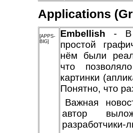
Applications (G
Embellish
- В 
[APPS-
BIG]
простой графи
нём были реал
что позволял
картинки (аплик
Понятно, что ра
Важная новос
автор выл
разработчики-