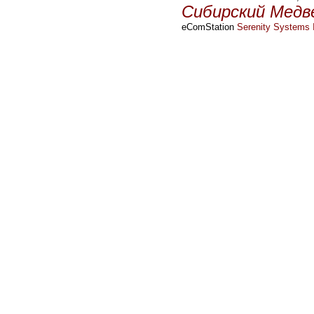
Сибирский Медв
eComStation
Serenity Systems I