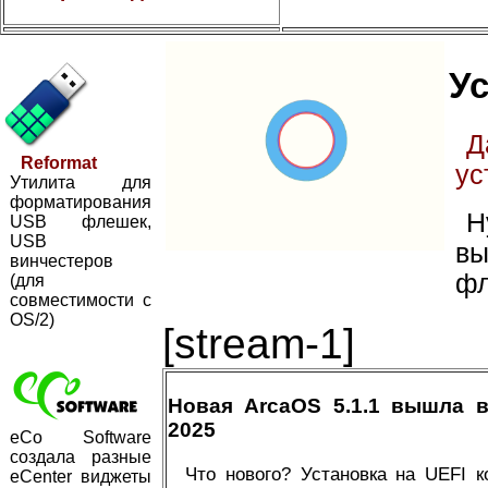
Ус
Д
Reformat
ус
Утилита для
форматирования
Н
USB флешек,
USB
вы
винчестеров
фл
(для
совместимости с
OS/2)
[stream-1]
Новая ArcaOS 5.1.1 вышла 
2025
eCo Software
создала разные
Что нового? Установка на UEFI 
eCenter виджеты