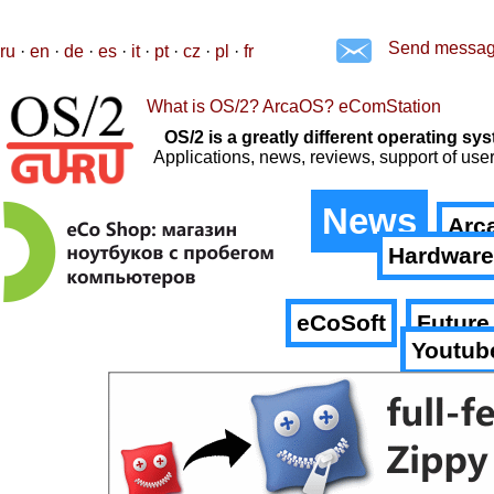
Send messa
ru
·
en
·
de
·
es
·
it
·
pt
·
cz
·
pl
·
fr
What is OS/2? ArcaOS? eComStation
OS/2 is a greatly different operating 
Applications, news, reviews, support of us
News
Arc
Hardware
eCoSoft
Future
Youtub