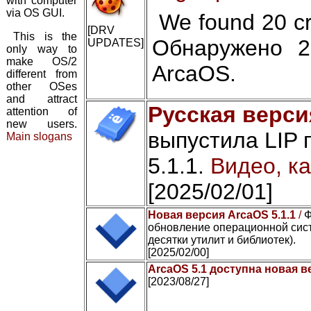
with computer
via OS GUI.
We found 20 cr
[DRV
This is the
Обнаружено 2
UPDATES]
only way to
make OS/2
ArcaOS.
different from
other OSes
and attract
Русская верси
attention of
new users.
выпустила LIP 
Main slogans
5.1.1.
Видео, ка
[2025/02/01]
Новая версия ArcaOS 5.1.1
/
Ф
обновление операционной сист
десятки утилит и библиотек).
[2025/02/00]
ArcaOS 5.1 доступна новая в
[2023/08/27]