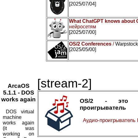
[2025/07/04]
What ChatGPT knows about 
нейросетям
[2025/07/00]
OS/2 Conferences
/
Warpstock 
[2025/05/00]
[stream-2]
ArcaOS
5.1.1 - DOS
works again
OS/2 - это а
проигрыватель
DOS virtual
machine
Аудио-проигрыватель
works again
(it was
working on