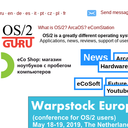
Send messa
ru
·
en
·
de
·
es
·
it
·
pt
·
cz
·
pl
·
fr
What is OS/2? ArcaOS? eComStation
OS/2 is a greatly different operating 
Applications, news, reviews, support of us
News
Arc
Hardware
eCoSoft
Future
Youtub