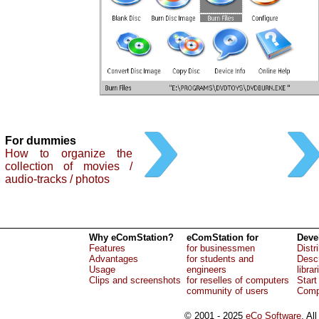
For dummies
How to organize the
collection of movies /
audio-tracks / photos
Why eComStation?
eComStation for
Deve
Features
for businessmen
Distr
Advantages
for students and
Descr
Usage
engineers
librar
Clips and screenshots
for reselles of computers
Start
community of users
Comp
© 2001 - 2025
eCo Software
, Al