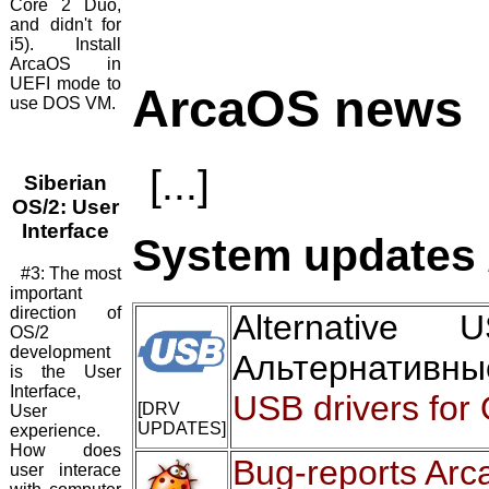
Core 2 Duo,
and didn't for
i5). Install
ArcaOS in
UEFI mode to
ArcaOS news
use DOS VM.
[...]
Siberian
OS/2: User
Interface
System updates 
#3: The most
important
direction of
Alternative
OS/2
development
Альтернативны
is the User
Interface,
USB drivers for
[DRV
User
UPDATES]
experience.
How does
Bug-reports Arc
user interace