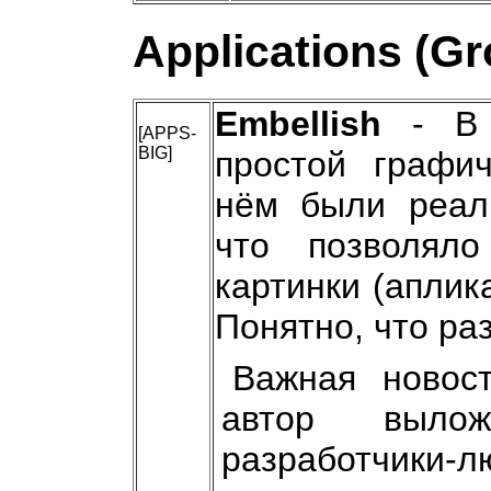
Applications (G
Embellish
- В 
[APPS-
BIG]
простой графич
нём были реали
что позволял
картинки (аплика
Понятно, что ра
Важная новос
автор выло
разработчики-