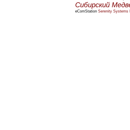
Сибирский Медв
eComStation
Serenity Systems I