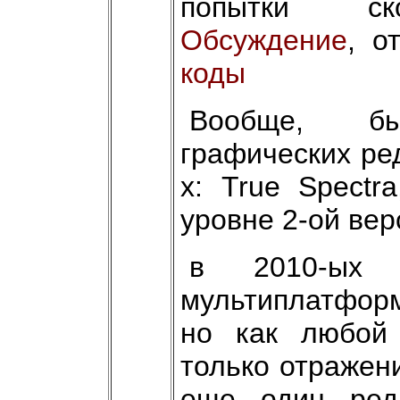
попытки ско
Обсуждение
, о
коды
Вообще, бы
графических ре
х: True Spectr
уровне 2-ой вер
в 2010-ых 
мультиплатформ
но как любой 
только отражен
еще один ред