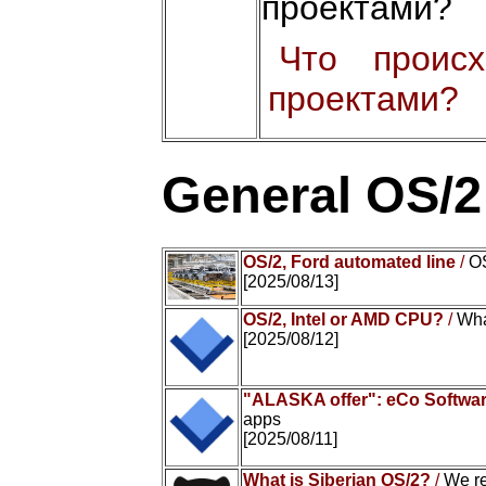
проектами?
Что проис
проектами?
General OS/
OS/2, Ford automated line
/
OS
[2025/08/13]
OS/2, Intel or AMD CPU?
/
Wha
[2025/08/12]
"ALASKA offer": eCo Softwar
apps
[2025/08/11]
What is Siberian OS/2?
/
We r