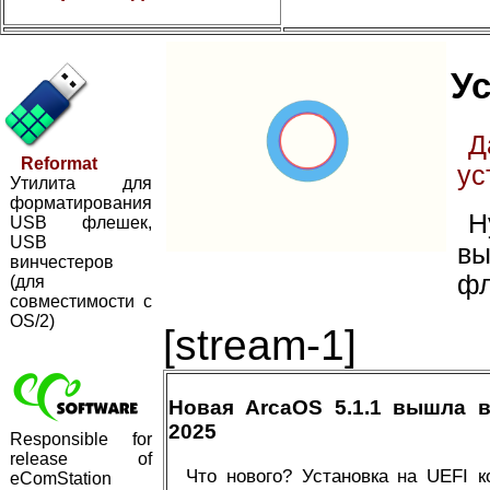
Ус
Д
Reformat
ус
Утилита для
форматирования
Н
USB флешек,
USB
вы
винчестеров
фл
(для
совместимости с
OS/2)
[stream-1]
Новая ArcaOS 5.1.1 вышла 
2025
Responsible for
release of
Что нового? Установка на UEFI 
eComStation