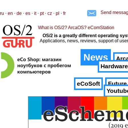
Send messa
ru
·
en
·
de
·
es
·
it
·
pt
·
cz
·
pl
·
fr
What is OS/2? ArcaOS? eComStation
OS/2 is a greatly different operating 
Applications, news, reviews, support of us
News
Arc
Hardware
eCoSoft
Future
Youtub