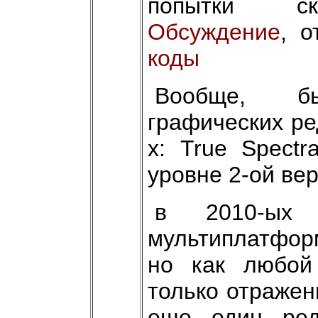
попытки ско
Обсуждение
, 
коды
Вообще, б
графических ре
х: True Spectr
уровне 2-ой вер
в 2010-ых
мультиплатформ
но как любой
только отражен
еще один ред