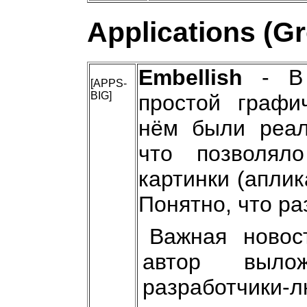
Applications (G
Embellish
- В 
[APPS-
BIG]
простой графич
нём были реал
что позволял
картинки (аплик
Понятно, что ра
Важная новос
автор выл
разработчики-