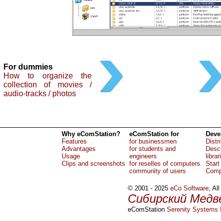
For dummies
How to organize the
collection of movies /
audio-tracks / photos
Why eComStation?
eComStation for
Deve
Features
for businessmen
Distr
Advantages
for students and
Descr
Usage
engineers
librar
Clips and screenshots
for reselles of computers
Start
community of users
Comp
© 2001 - 2025
eCo Software
, Al
Сибирский Медв
eComStation
Serenity Systems I