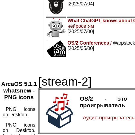
[2025/07/04]
What ChatGPT knows about 
нейросетям
[2025/07/00]
OS/2 Conferences
/
Warpstock 
[2025/05/00]
[stream-2]
ArcaOS 5.1.1
whatsnew -
PNG icons
OS/2 - это а
проигрыватель
PNG icons
on Desktop
Аудио-проигрывател
PNG icons
on Desktop.