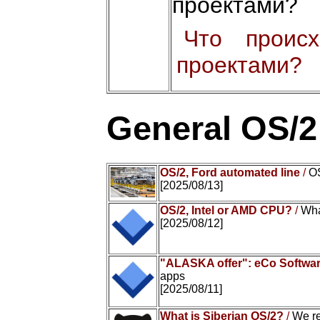
проектами?
Что проис
проектами?
General OS/
OS/2, Ford automated line
/
OS
[2025/08/13]
OS/2, Intel or AMD CPU?
/
Wha
[2025/08/12]
"ALASKA offer": eCo Softwar
apps
[2025/08/11]
What is Siberian OS/2?
/
We r