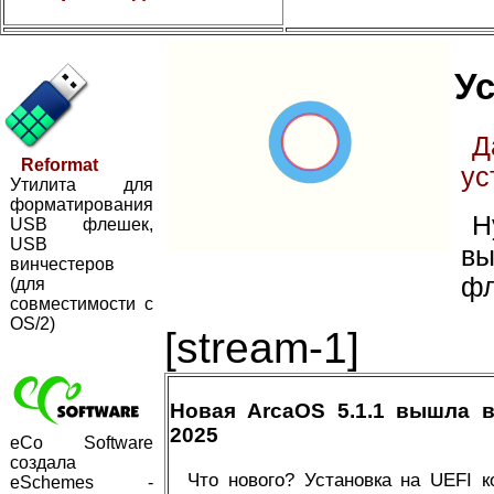
Ус
Д
Reformat
ус
Утилита для
форматирования
Н
USB флешек,
USB
вы
винчестеров
фл
(для
совместимости с
OS/2)
[stream-1]
Новая ArcaOS 5.1.1 вышла 
2025
eCo Software
создала
Что нового? Установка на UEFI 
eSchemes -