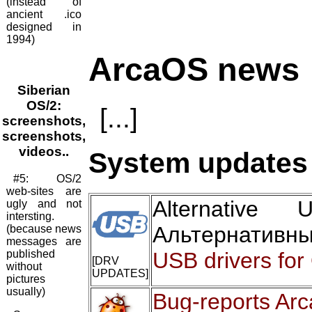
(instead of
ancient .ico
designed in
1994)
ArcaOS news
Siberian
OS/2:
[...]
screenshots,
screenshots,
videos..
System updates 
#5: OS/2
web-sites are
Alternativ
ugly and not
intersting.
Альтернативн
(because news
messages are
published
USB drivers for
[DRV
without
UPDATES]
pictures
usually)
Bug-reports Ar