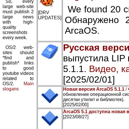
So, every
large web-site
We found 20 cr
must publish 2
[DRV
large news
Обнаружено 
UPDATES]
with high-
quality
ArcaOS.
screenshots
every week.
Русская верси
OS/2 web-
sites should
выпустила LIP
*find and
publish* links
5.1.1.
Видео, к
to good
youtube videos
[2025/02/01]
related to
OS/2.
Main
slogans
Новая версия ArcaOS 5.1.1
/
обновление операционной сис
десятки утилит и библиотек).
[2025/02/00]
ArcaOS 5.1 доступна новая 
[2023/08/27]