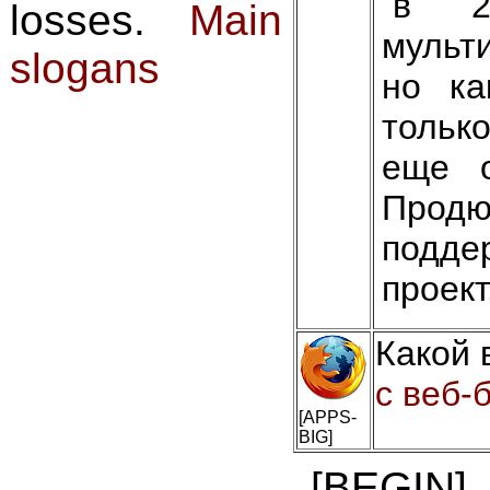
в 2
losses.
Main
мульт
slogans
но ка
только
еще о
Продю
подде
проект
Какой 
с веб-
[APPS-
BIG]
[BEGIN]