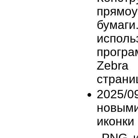
прямоу
бумаги
испол
прогр
Zebra
страниц
2025/0
новым
иконки
PNG и