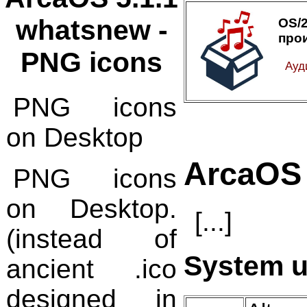
whatsnew -
OS
про
PNG icons
Ауд
PNG icons
on Desktop
ArcaOS
PNG icons
on Desktop.
[...]
(instead of
System u
ancient .ico
designed in