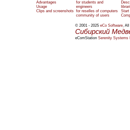
Advantages
for students and
Descr
Usage
engineers
librar
Clips and screenshots
for reselles of computers
Start
community of users
Comp
© 2001 - 2025
eCo Software
, Al
Сибирский Медв
eComStation
Serenity Systems I