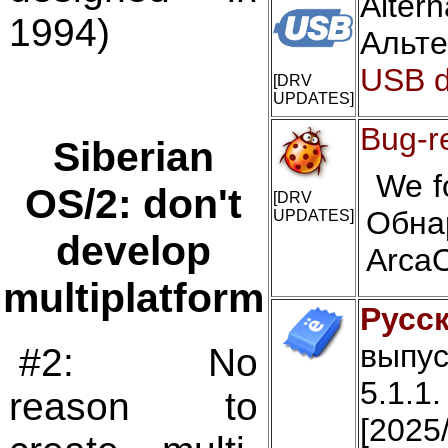
Alte
1994)
Альт
USB d
[DRV
UPDATES]
Bug-r
Siberian
We f
OS/2: don't
[DRV
Обна
UPDATES]
develop
Arca
multiplatform
Русск
выпус
#2: No
5.1.1
reason to
[2025