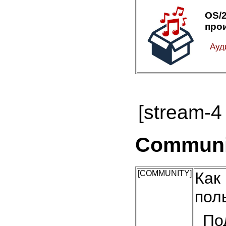
OS
про
Ауд
[stream-4 
Communit
[COMMUNITY]
Как
пол
По