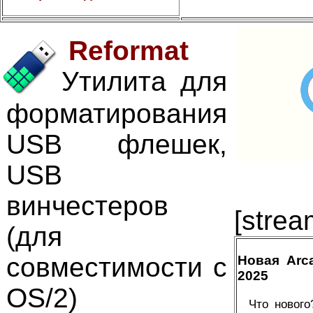
Reformat
Утилита для
форматирования
USB флешек,
USB
винчестеров
[strea
(для
совместимости с
Новая Arc
2025
OS/2)
Что нового