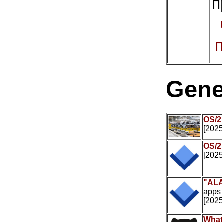
п
Gene
OS/2
[2025
OS/2
[2025
"ALA
apps
[2025
What