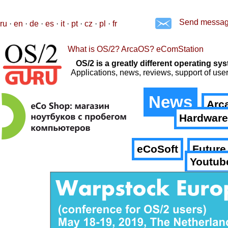
Send messa
ru
·
en
·
de
·
es
·
it
·
pt
·
cz
·
pl
·
fr
What is OS/2? ArcaOS? eComStation
OS/2 is a greatly different operating 
Applications, news, reviews, support of us
News
Arc
Hardware
eCoSoft
Future
Youtub