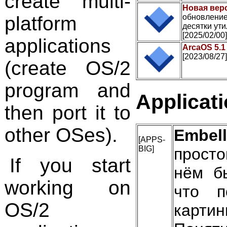
create multi-
Новая верс
platform
обновление
десятки ути
[2025/02/00]
applications
ArcaOS 5.1
[2023/08/27]
(create OS/2
program and
Applicat
then port it to
other OSes).
Embell
[APPS-
BIG]
прост
If you start
нём б
working on
что п
OS/2
картин