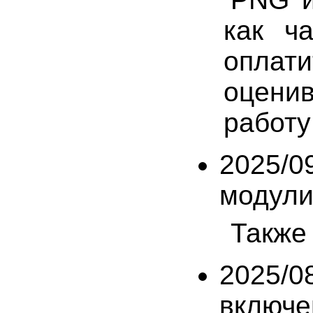
как ча
оплат
оцени
работу
2025/0
модули,
Также 
2025/0
включе