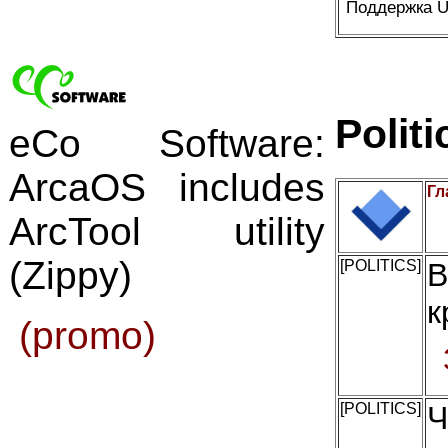
Поддержка U
Politi
eCo Software:
ArcaOS includes
Гл
ArcTool utility
(Zippy)
[POLITICS]
В
к
(promo)
[POLITICS]
Ч