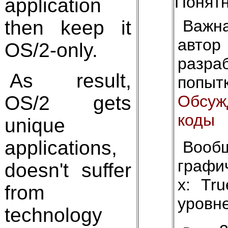
Понятн
application
Важн
then keep it
авто
OS/2-only.
разра
As result,
попы
Обсуж
OS/2 gets
коды
unique
applications,
Воо
графич
doesn't suffer
х: Tr
from
уровне
technology