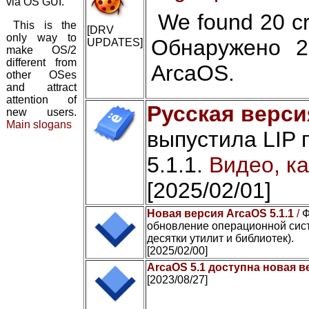
via OS GUI.
We found 20 cr
This is the
[DRV
only way to
Обнаружено 2
UPDATES]
make OS/2
different from
ArcaOS.
other OSes
and attract
attention of
Русская верси
new users.
Main slogans
выпустила LIP 
5.1.1.
Видео, ка
[2025/02/01]
Новая версия ArcaOS 5.1.1
/
Ф
обновление операционной сист
десятки утилит и библиотек).
[2025/02/00]
ArcaOS 5.1 доступна новая в
[2023/08/27]