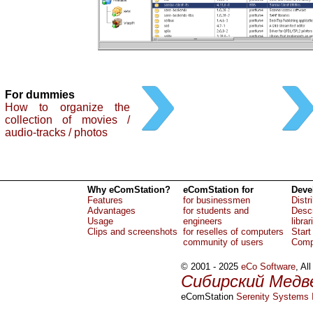
For dummies
How to organize the
collection of movies /
audio-tracks / photos
Why eComStation?
eComStation for
Deve
Features
for businessmen
Distr
Advantages
for students and
Descr
Usage
engineers
librar
Clips and screenshots
for reselles of computers
Start
community of users
Comp
© 2001 - 2025
eCo Software
, Al
Сибирский Медв
eComStation
Serenity Systems I