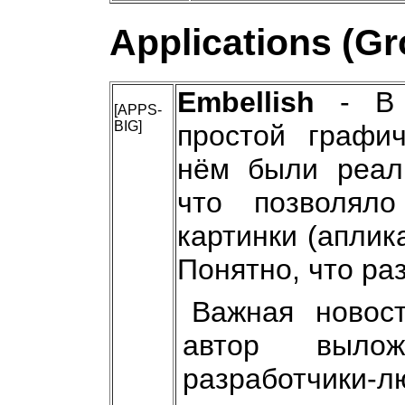
Applications (G
Embellish
- В 
[APPS-
BIG]
простой графич
нём были реали
что позволял
картинки (аплика
Понятно, что ра
Важная новос
автор выло
разработчики-