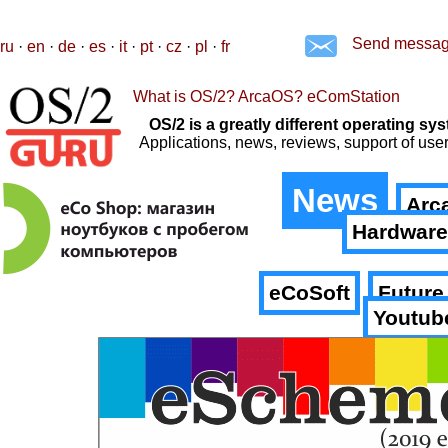
Send messa
ru
·
en
·
de
·
es
·
it
·
pt
·
cz
·
pl
·
fr
What is OS/2? ArcaOS? eComStation
OS/2 is a greatly different operating 
Applications, news, reviews, support of us
News
Arc
Hardware
eCoSoft
Future
Youtub