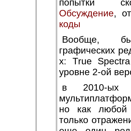
попытки ско
Обсуждение
, о
коды
Вообще, бы
графических ре
х: True Spectr
уровне 2-ой вер
в 2010-ых 
мультиплатформ
но как любой 
только отражен
еще один ред