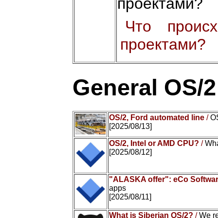
проектами?
Что проис
проектами?
General OS/
OS/2, Ford automated line
/
OS
[2025/08/13]
OS/2, Intel or AMD CPU?
/
Wha
[2025/08/12]
"ALASKA offer": eCo Softwar
apps
[2025/08/11]
What is Siberian OS/2?
/
We r