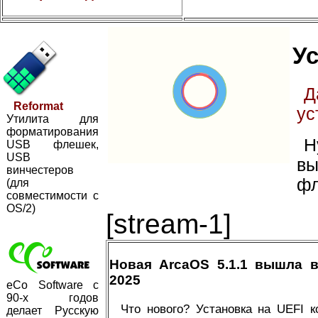
Ус
Д
Reformat
ус
Утилита для
форматирования
Н
USB флешек,
USB
вы
винчестеров
фл
(для
совместимости с
OS/2)
[stream-1]
Новая ArcaOS 5.1.1 вышла 
2025
eCo Software с
90-х годов
Что нового? Установка на UEFI 
делает Русскую