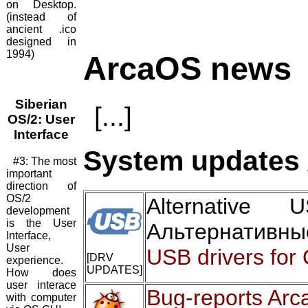
on Desktop.
(instead of
ancient .ico
designed in
1994)
ArcaOS news
Siberian
[...]
OS/2: User
Interface
System updates 
#3: The most
important
direction of
OS/2
Alternative
development
is the User
Альтернативны
Interface,
User
USB drivers for
[DRV
experience.
UPDATES]
How does
user interace
Bug-reports Arc
with computer