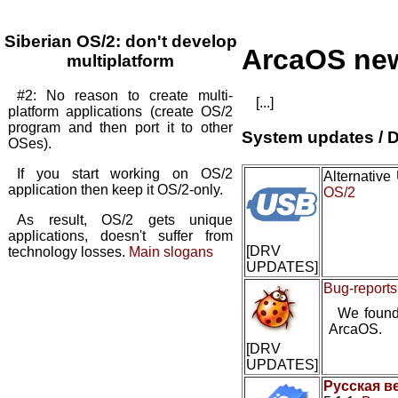
Siberian OS/2: don't develop
ArcaOS ne
multiplatform
#2: No reason to create multi-
[...]
platform applications (create OS/2
program and then port it to other
System updates / D
OSes).
If you start working on OS/2
Alternativ
application then keep it OS/2-only.
OS/2
As result, OS/2 gets unique
applications, doesn't suffer from
[DRV
technology losses.
Main slogans
UPDATES]
Bug-reports
We found
ArcaOS.
[DRV
UPDATES]
Русская в