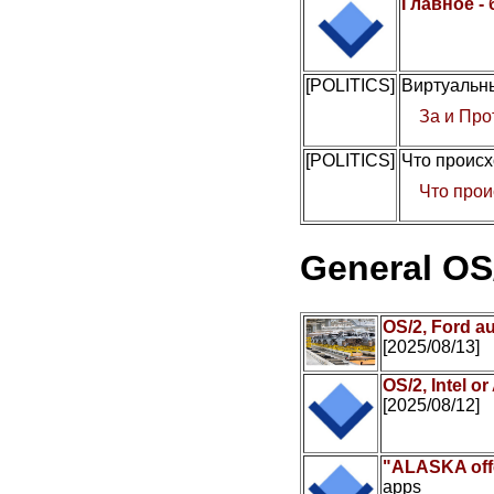
Главное -
[POLITICS]
Виртуальны
За и Про
[POLITICS]
Что происх
Что прои
General OS
OS/2, Ford a
[2025/08/13]
OS/2, Intel 
[2025/08/12]
"ALASKA offe
apps