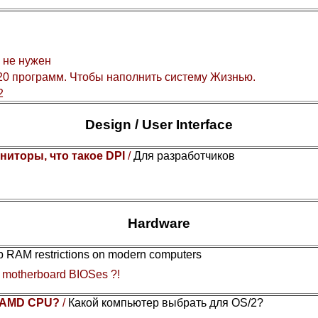
 не нужен
0 программ. Чтобы наполнить систему Жизнью.
2
Design / User Interface
ниторы, что такое DPI
/
Для разработчиков
Hardware
Gb RAM restrictions on modern computers
y motherboard BIOSes ?!
or AMD CPU?
/
Какой компьютер выбрать для OS/2?