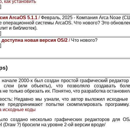
, как установить
]
сия ArcaOS 5.1.1
/
Февраль, 2025 - Компания Arca Noae (С
 операционной системы ArcaOS. Что нового? Это обновле
лит и библиотек).
]
1 доступна новая версия OS/2
/
Что нового?
]
ps)
 начале 2000-х был создан простой графический редактор 
ы слои (или объекты), что позволяло создавать бол
а не только обрезать их. Понятно, что разработка остановил
вость: Недавно мы узнали, что автор выложил исходные 
же предпринимают попытки скомпилировать программу
а исходные коды
ыло создано несколько графических редакторов для OS/
el (Draw ?) бросили на уровне 2-ой версии вроде/