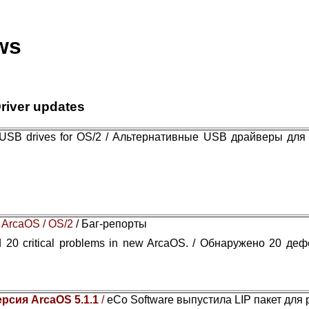
ws
river updates
e USB drives for OS/2 / Альтернативные USB драйверы для
 ArcaOS / OS/2
/ Баг-репорты
 20 critical problems in new ArcaOS. / Обнаружено 20 де
ерсия ArcaOS 5.1.1
/
eCo Software выпустила LIP пакет для