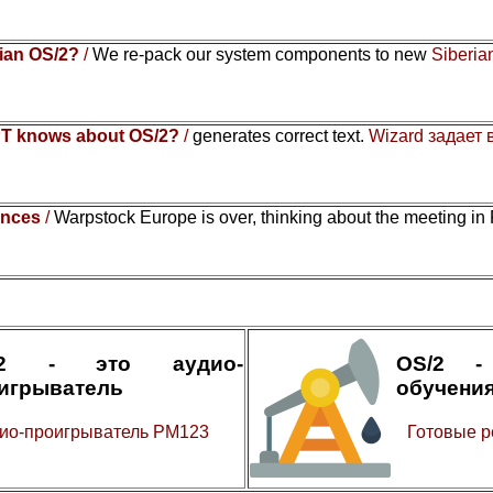
rian OS/2?
/
We re-pack our system components to new
Siberia
T knows about OS/2?
/
generates correct text.
Wizard задает
ences
/
Warpstock Europe is over, thinking about the meeting in
/2 - это аудио-
OS/2 -
игрыватель
обучени
ио-проигрыватель PM123
Готовые р