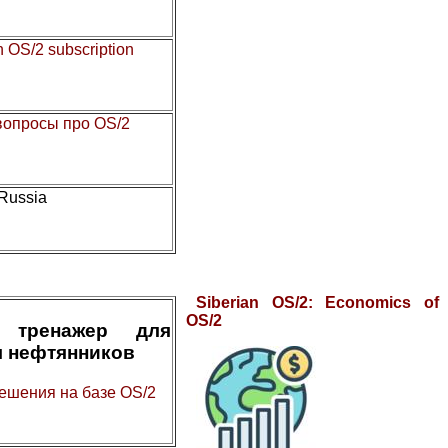
n OS/2 subscription
 вопросы про OS/2
 Russia
Siberian OS/2: Economics of
OS/2
 тренажер для
я нефтянников
ешения на базе OS/2