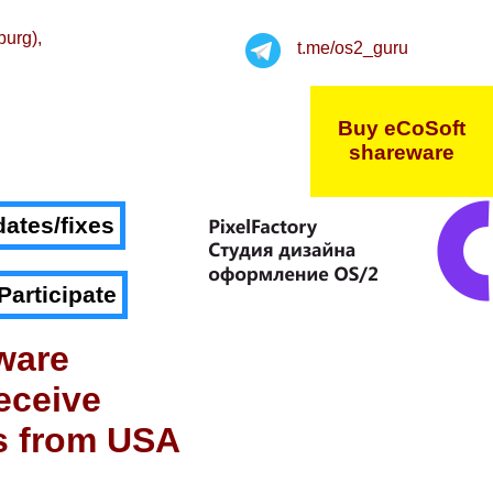
burg),
t.me/os2_guru
Buy eCoSoft
shareware
ates/fixes
Participate
ware
eceive
s from USA