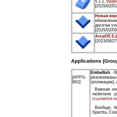
5.1.1.
Видео
[2025/02/01
Новая вер
обновление
десятки ути
[2025/02/00
ArcaOS 5.
[2023/08/27
Applications (Grou
Embellish
- В
[APPS-
реализован
BIG]
(апликации), 
Важная но
любители у
ссылается н
Вообще, б
Spectra, Cor