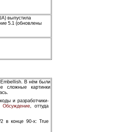
ША) выпустила
ние 5.1 (обновлены
Embellish. В нём были
ее сложные картинки
ась.
коды и разработчики-
.
Обсуждение
, оттуда
2 в конце 90-х: True