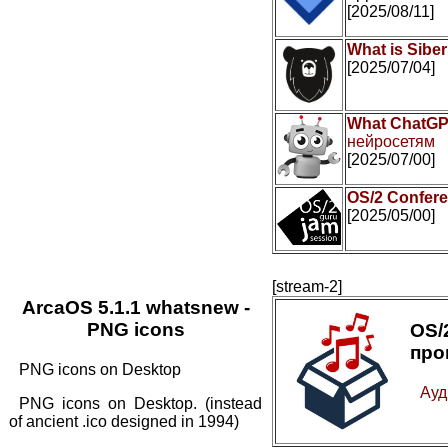
[2025/08/11]
What is Sibe
[2025/07/04]
What ChatGP
нейросетям
[2025/07/00]
OS/2 Confer
[2025/05/00]
[stream-2]
ArcaOS 5.1.1 whatsnew -
PNG icons
OS
про
PNG icons on Desktop
Ауд
PNG icons on Desktop. (instead
of ancient .ico designed in 1994)