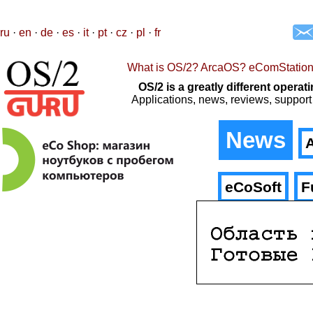
ru
·
en
·
de
·
es
·
it
·
pt
·
cz
·
pl
·
fr
What is OS/2? ArcaOS? eComStatio
OS/2 is a greatly different oper
Applications, news, reviews, support
News
A
eCoSoft
F