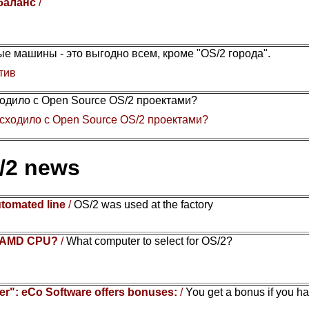
 баланс
/
е машины - это выгодно всем, кроме "OS/2 города".
тив
одило с Open Source OS/2 проектами?
сходило с Open Source OS/2 проектами?
/2 news
utomated line
/
OS/2 was used at the factory
or AMD CPU?
/
What computer to select for OS/2?
r": eCo Software offers bonuses:
/
You get a bonus if you h