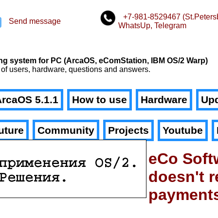
+7-981-8529467 (St.Peters
Send message
WhatsUp, Telegram
n
ating system for PC (ArcaOS, eComStation, IBM OS/2 Warp)
 of users, hardware, questions and answers.
rcaOS 5.1.1
How to use
Hardware
Upd
uture
Community
Projects
Youtube
eCo Soft
doesn't r
payment