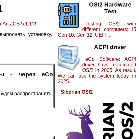
OS/2 Hardware
1
Test
Testing OS/2 with
 ArcaOS 5.1.1?!
different computers: i5
ыполнять установку,
Gen 10, Gen 12, UEFI, ..
ACPI driver
eCo Software: ACPI
driver have reanimated
OS/2 in 2005. As result,
мы - через eCo
We can use the system today, in
2025.
Siberian OS/2
будем распространять