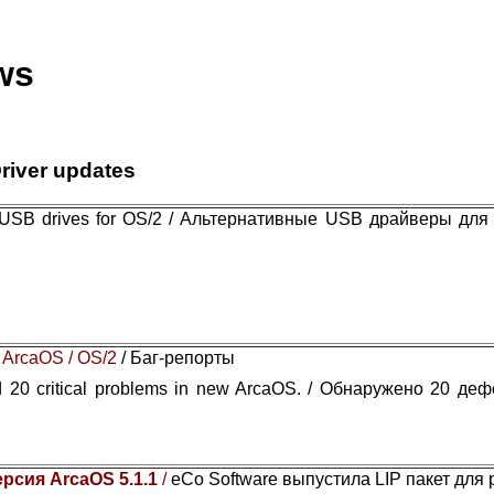
ws
river updates
e USB drives for OS/2 / Альтернативные USB драйверы для
 ArcaOS / OS/2
/ Баг-репорты
 20 critical problems in new ArcaOS. / Обнаружено 20 де
ерсия ArcaOS 5.1.1
/
eCo Software выпустила LIP пакет для