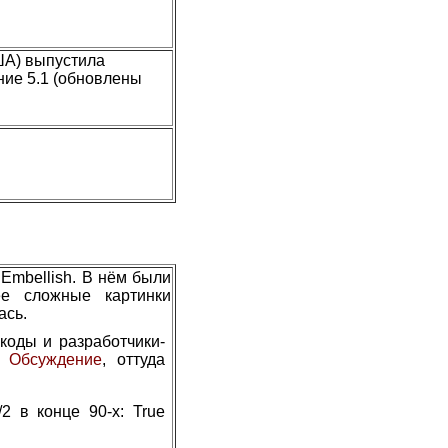
ША) выпустила
ние 5.1 (обновлены
Embellish. В нём были
ее сложные картинки
ась.
коды и разработчики-
.
Обсуждение
, оттуда
2 в конце 90-х: True