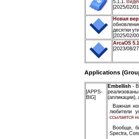
5.1.1.
Видео
[2025/02/01
Новая вер
обновление
десятки ути
[2025/02/00
ArcaOS 5.
[2023/08/27
Applications (Grou
Embellish
- В
[APPS-
реализован
BIG]
(апликации), 
Важная но
любители у
ссылается н
Вообще, б
Spectra, Cor