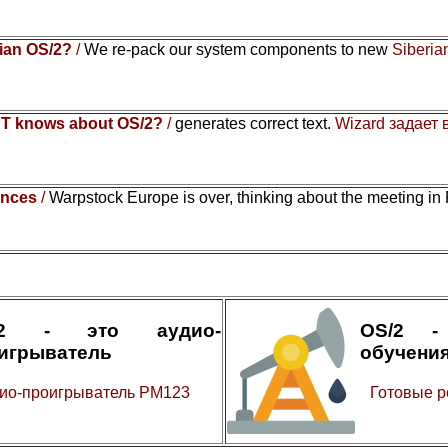
rian OS/2?
/
We re-pack our system components to new
Siberia
T knows about OS/2?
/
generates correct text.
Wizard задает
ences
/
Warpstock Europe is over, thinking about the meeting in
/2 - это аудио-
OS/2 -
игрыватель
обучени
ио-проигрыватель PM123
Готовые р