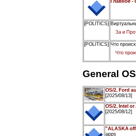
Главное -
[POLITICS]
Виртуальны
За и Про
[POLITICS]
Что происх
Что прои
General OS
OS/2, Ford a
[2025/08/13]
OS/2, Intel 
[2025/08/12]
"ALASKA offe
apps