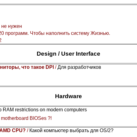
 не нужен
0 программ. Чтобы наполнить систему Жизнью.
2
Design / User Interface
ниторы, что такое DPI
/
Для разработчиков
Hardware
Gb RAM restrictions on modern computers
y motherboard BIOSes ?!
or AMD CPU?
/
Какой компьютер выбрать для OS/2?