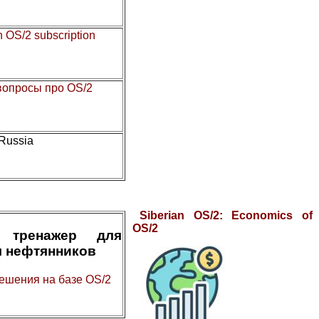
n OS/2 subscription
 вопросы про OS/2
 Russia
Siberian OS/2: Economics of
OS/2
 тренажер для
я нефтянников
ешения на базе OS/2