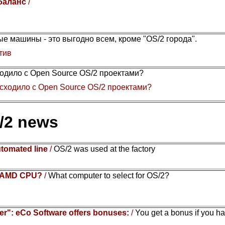
 баланс
/
е машины - это выгодно всем, кроме "OS/2 города".
тив
одило с Open Source OS/2 проектами?
сходило с Open Source OS/2 проектами?
/2 news
utomated line
/
OS/2 was used at the factory
or AMD CPU?
/
What computer to select for OS/2?
r": eCo Software offers bonuses:
/
You get a bonus if you h