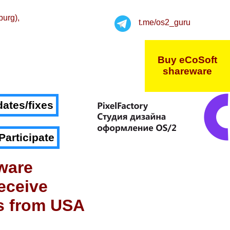
burg),
t.me/os2_guru
Buy eCoSoft
shareware
ates/fixes
Participate
ware
eceive
s from USA