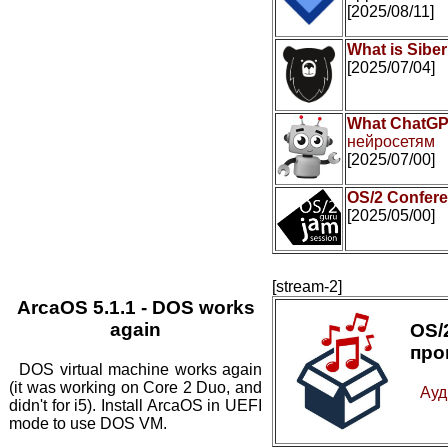
[2025/08/11]
What is Sibe
[2025/07/04]
What ChatGP
нейросетям
[2025/07/00]
OS/2 Confer
[2025/05/00]
[stream-2]
ArcaOS 5.1.1 - DOS works
again
OS
про
DOS virtual machine works again
(it was working on Core 2 Duo, and
Ауд
didn't for i5). Install ArcaOS in UEFI
mode to use DOS VM.