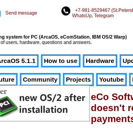
+7-981-8529467 (St.Peters
Send message
WhatsUp, Telegram
n
ating system for PC (ArcaOS, eComStation, IBM OS/2 Warp)
 of users, hardware, questions and answers.
rcaOS 5.1.1
How to use
Hardware
Upd
uture
Community
Projects
Youtube
eCo Soft
doesn't r
payment