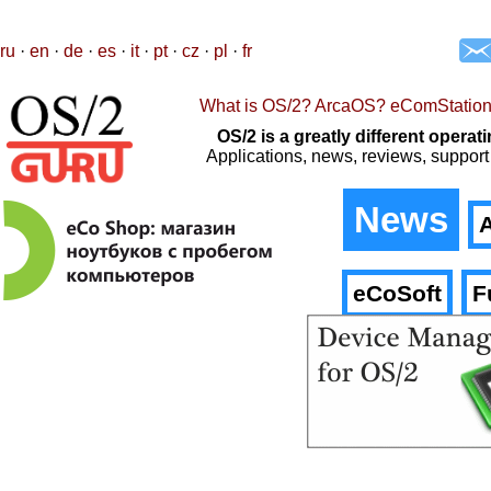
ru
·
en
·
de
·
es
·
it
·
pt
·
cz
·
pl
·
fr
What is OS/2? ArcaOS? eComStatio
OS/2 is a greatly different oper
Applications, news, reviews, support
News
A
eCoSoft
F