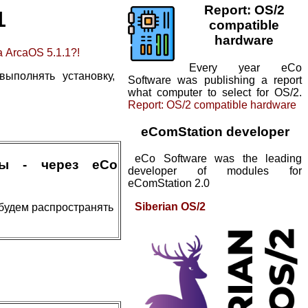
Report: OS/2
1
compatible
hardware
 ArcaOS 5.1.1?!
Every year eCo
ыполнять установку,
Software was publishing a report
what computer to select for OS/2.
Report: OS/2 compatible hardware
eComStation developer
eCo Software was the leading
мы - через eCo
developer of modules for
eComStation 2.0
Siberian OS/2
будем распространять