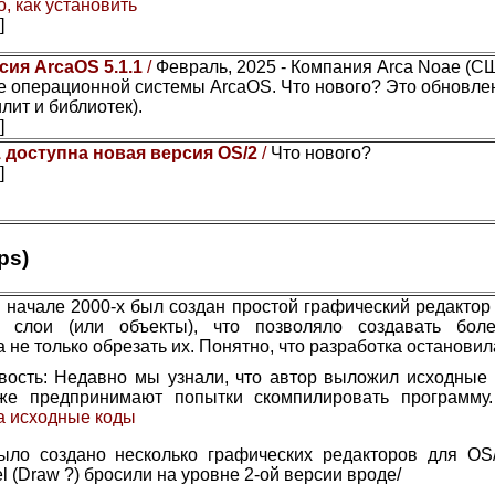
, как установить
]
сия ArcaOS 5.1.1
/
Февраль, 2025 - Компания Arca Noae (С
 операционной системы ArcaOS. Что нового? Это обновле
лит и библиотек).
]
1 доступна новая версия OS/2
/
Что нового?
]
ps)
 начале 2000-х был создан простой графический редактор 
ы слои (или объекты), что позволяло создавать бол
а не только обрезать их. Понятно, что разработка остановил
вость: Недавно мы узнали, что автор выложил исходные 
же предпринимают попытки скомпилировать программу
а исходные коды
ыло создано несколько графических редакторов для OS/
el (Draw ?) бросили на уровне 2-ой версии вроде/