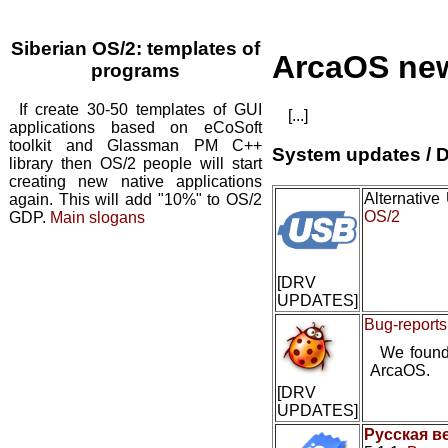
Siberian OS/2: templates of
ArcaOS ne
programs
If create 30-50 templates of GUI
[...]
applications based on eCoSoft
toolkit and Glassman PM C++
System updates / D
library then OS/2 people will start
creating new native applications
Alternativ
again. This will add "10%" to OS/2
OS/2
GDP.
Main slogans
[DRV
UPDATES]
Bug-reports
We found
ArcaOS.
[DRV
UPDATES]
Русская в