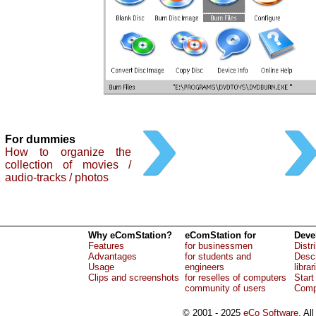
For dummies
How to organize the
collection of movies /
audio-tracks / photos
Why eComStation?
eComStation for
Deve
Features
for businessmen
Distr
Advantages
for students and
Descr
Usage
engineers
librar
Clips and screenshots
for reselles of computers
Start
community of users
Comp
© 2001 - 2025
eCo Software
, Al