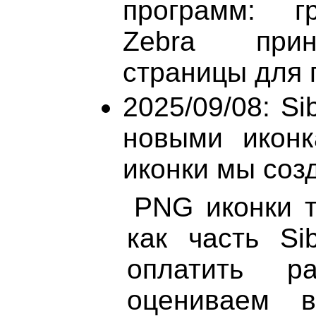
программ: гр
Zebra прин
страницы для п
2025/09/08: Si
новыми иконк
иконки мы созд
PNG иконки т
как часть Si
оплатить р
оцениваем 