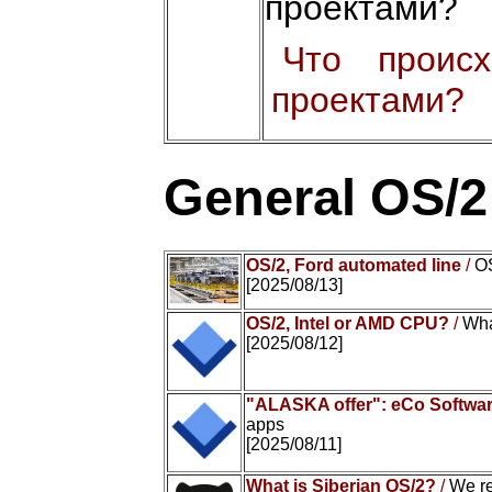
проектами?
Что проис
проектами?
General OS/
OS/2, Ford automated line
/
OS
[2025/08/13]
OS/2, Intel or AMD CPU?
/
Wha
[2025/08/12]
"ALASKA offer": eCo Softwar
apps
[2025/08/11]
What is Siberian OS/2?
/
We r