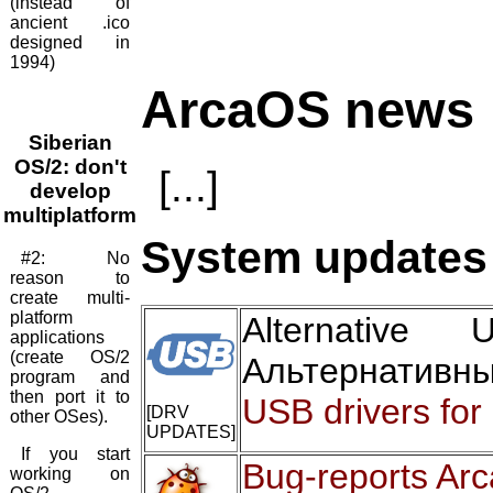
(instead of
ancient .ico
designed in
1994)
ArcaOS news
Siberian
OS/2: don't
[...]
develop
multiplatform
System updates 
#2: No
reason to
create multi-
platform
Alternativ
applications
(create OS/2
Альтернативн
program and
then port it to
USB drivers for
[DRV
other OSes).
UPDATES]
If you start
Bug-reports Ar
working on