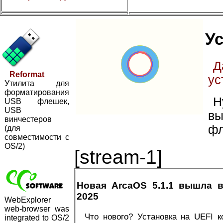
Ус
Д
Reformat
ус
Утилита для
форматирования
Н
USB флешек,
USB
вы
винчестеров
фл
(для
совместимости с
OS/2)
[stream-1]
Новая ArcaOS 5.1.1 вышла 
2025
WebExplorer
web-browser was
Что нового? Установка на UEFI 
integrated to OS/2