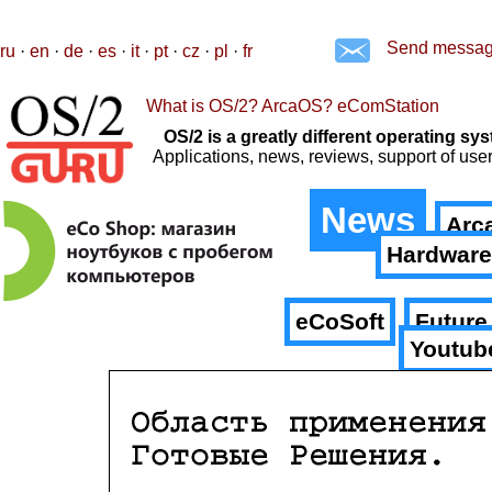
Send messa
ru
·
en
·
de
·
es
·
it
·
pt
·
cz
·
pl
·
fr
What is OS/2? ArcaOS? eComStation
OS/2 is a greatly different operating 
Applications, news, reviews, support of us
News
Arc
Hardware
eCoSoft
Future
Youtub