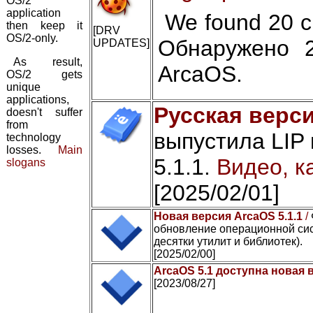
OS/2
application
We found 20 cr
then keep it
[DRV
OS/2-only.
Обнаружено 
UPDATES]
As result,
ArcaOS.
OS/2 gets
unique
applications,
Русская верси
doesn't suffer
from
выпустила LIP
technology
losses.
Main
5.1.1.
Видео, к
slogans
[2025/02/01]
Новая версия ArcaOS 5.1.1
/
обновление операционной сис
десятки утилит и библиотек).
[2025/02/00]
ArcaOS 5.1 доступна новая 
[2023/08/27]