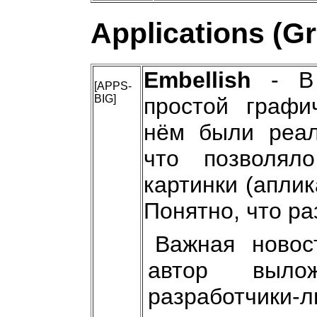
Applications (G
Embellish
- В 
[APPS-
BIG]
простой графи
нём были реал
что позволял
картинки (аплик
Понятно, что ра
Важная новос
автор выл
разработчики-