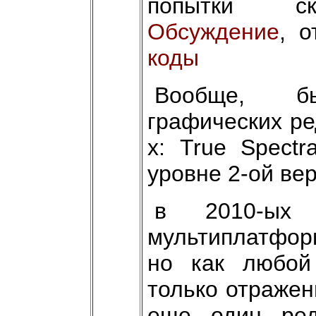
попытки ско
Обсуждение
, 
коды
Вообще, б
графических ре
х: True Spectr
уровне 2-ой ве
в 2010-ых
мультиплатформ
но как любой
только отражен
еще один ред