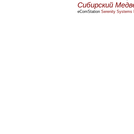
Сибирский Медв
eComStation
Serenity Systems I