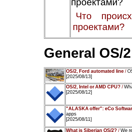
проектами?
Что проис
проектами?
General OS/
OS/2, Ford automated line
/
OS
[2025/08/13]
OS/2, Intel or AMD CPU?
/
Wha
[2025/08/12]
"ALASKA offer": eCo Softwar
apps
[2025/08/11]
What is Siberian OS/2?
/
We r