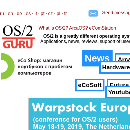
Send messa
ru
·
en
·
de
·
es
·
it
·
pt
·
cz
·
pl
·
fr
What is OS/2? ArcaOS? eComStation
OS/2 is a greatly different operating 
Applications, news, reviews, support of us
News
Arc
Hardware
eCoSoft
Future
Youtub