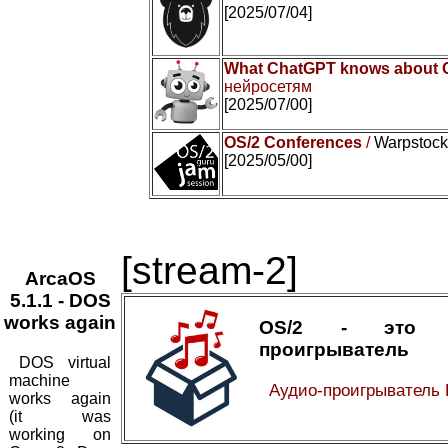
[2025/07/04]
What ChatGPT knows about 
нейросетям
[2025/07/00]
OS/2 Conferences
/
Warpstock 
[2025/05/00]
[stream-2]
ArcaOS
5.1.1 - DOS
works again
OS/2 - это а
проигрыватель
DOS virtual
machine
Аудио-проигрыватель
works again
(it was
working on