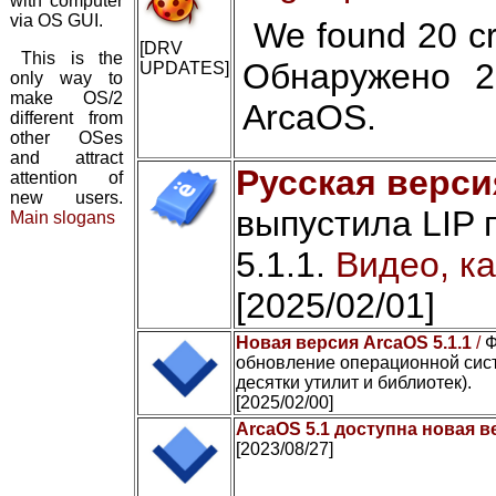
with computer
via OS GUI.
We found 20 cr
[DRV
This is the
Обнаружено 2
UPDATES]
only way to
make OS/2
ArcaOS.
different from
other OSes
and attract
Русская верси
attention of
new users.
выпустила LIP 
Main slogans
5.1.1.
Видео, ка
[2025/02/01]
Новая версия ArcaOS 5.1.1
/
Ф
обновление операционной сист
десятки утилит и библиотек).
[2025/02/00]
ArcaOS 5.1 доступна новая в
[2023/08/27]