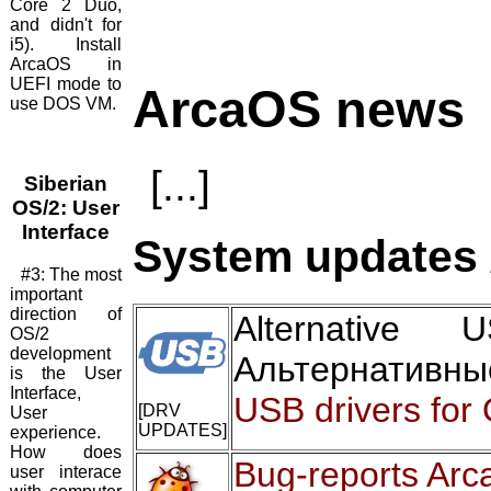
Core 2 Duo,
and didn't for
i5). Install
ArcaOS in
UEFI mode to
ArcaOS news
use DOS VM.
[...]
Siberian
OS/2: User
Interface
System updates 
#3: The most
important
direction of
Alternative
OS/2
development
Альтернативны
is the User
Interface,
USB drivers for
[DRV
User
UPDATES]
experience.
How does
Bug-reports Arc
user interace