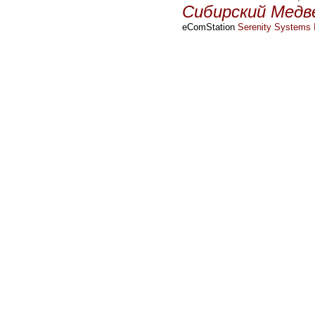
Сибирский Медв
eComStation
Serenity Systems I