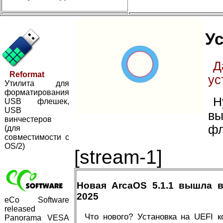
Ус
Д
Reformat
ус
Утилита для
форматирования
Н
USB флешек,
USB
вы
винчестеров
фл
(для
совместимости с
OS/2)
[stream-1]
Новая ArcaOS 5.1.1 вышла 
2025
eCo Software
released
Что нового? Установка на UEFI 
Panorama VESA