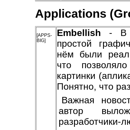
Applications (G
Embellish
- В 
[APPS-
BIG]
простой графич
нём были реали
что позволял
картинки (аплика
Понятно, что ра
Важная новос
автор выло
разработчики-