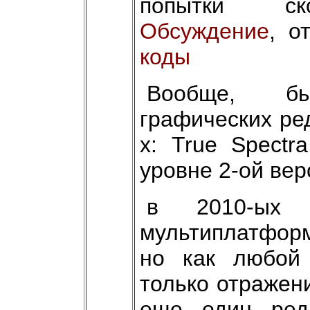
попытки ско
Обсуждение
, о
коды
Вообще, бы
графических ре
х: True Spectr
уровне 2-ой вер
в 2010-ых 
мультиплатформ
но как любой 
только отражен
еще один ред