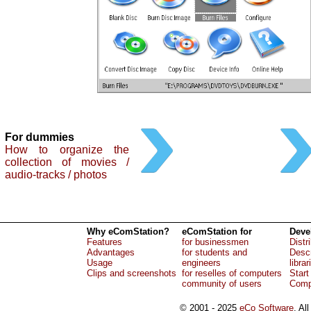
For dummies
How to organize the
collection of movies /
audio-tracks / photos
Why eComStation?
eComStation for
Deve
Features
for businessmen
Distr
Advantages
for students and
Descr
Usage
engineers
librar
Clips and screenshots
for reselles of computers
Start
community of users
Comp
© 2001 - 2025
eCo Software
, Al