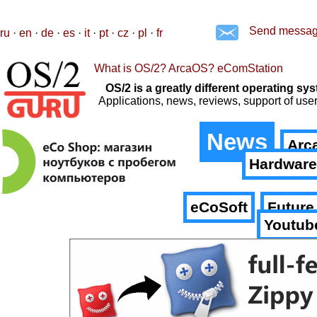
Send messa
ru
·
en
·
de
·
es
·
it
·
pt
·
cz
·
pl
·
fr
What is OS/2? ArcaOS? eComStation
OS/2 is a greatly different operating 
Applications, news, reviews, support of us
News
Arc
Hardware
eCoSoft
Future
Youtub