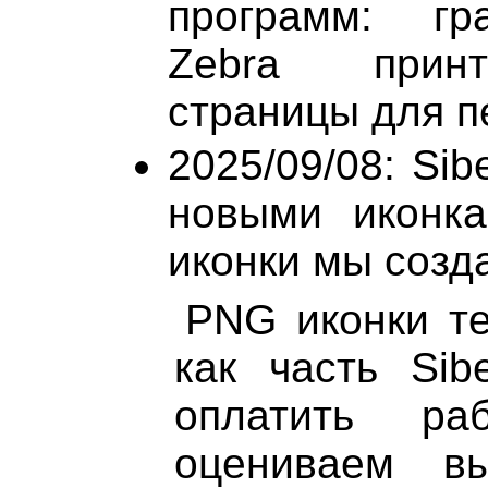
программ: гр
Zebra принт
страницы для пе
2025/09/08: Sib
новыми иконк
иконки мы созда
PNG иконки те
как часть Sib
оплатить ра
оцениваем в