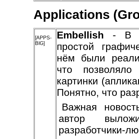
Applications (Gr
Embellish
- В н
[APPS-
BIG]
простой графиче
нём были реали
что позволяло
картинки (аплика
Понятно, что раз
Важная новост
автор выло
разработчики-л