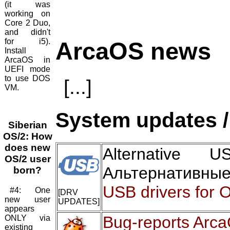
(it was
working on
Core 2 Duo,
and didn't
for i5).
ArcaOS news
Install
ArcaOS in
UEFI mode
to use DOS
[...]
VM.
System updates /
Siberian
OS/2: How
does new
Alternative
OS/2 user
Альтернативны
born?
USB drivers for 
#4: One
[DRV
new user
UPDATES]
appears
Bug-reports Arc
ONLY via
existing