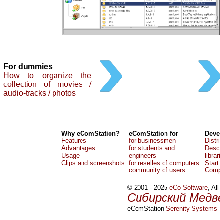
For dummies
How to organize the
collection of movies /
audio-tracks / photos
Why eComStation?
eComStation for
Deve
Features
for businessmen
Distr
Advantages
for students and
Descr
Usage
engineers
librar
Clips and screenshots
for reselles of computers
Start
community of users
Comp
© 2001 - 2025
eCo Software
, Al
Сибирский Медв
eComStation
Serenity Systems I