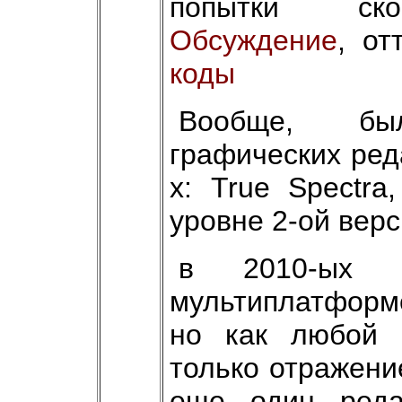
попытки ском
Обсуждение
, о
коды
Вообще, бы
графических ред
х: True Spectra
уровне 2-ой верс
в 2010-ых 
мультиплатформе
но как любой 
только отражени
еще один реда