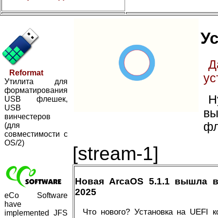
Ус
Д
Reformat
ус
Утилита для
форматирования
Н
USB флешек,
USB
вы
винчестеров
фл
(для
совместимости с
OS/2)
[stream-1]
Новая ArcaOS 5.1.1 вышла 
2025
eCo Software
have
Что нового? Установка на UEFI 
implemented JFS