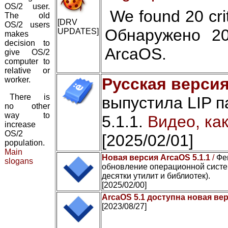
OS/2 user.
We found 20 cri
The old
[DRV
OS/2 users
Обнаружено 2
UPDATES]
makes
decision to
ArcaOS.
give OS/2
computer to
relative or
Русская версия
worker.
There is
выпустила LIP 
no other
way to
5.1.1.
Видео, ка
increase
OS/2
[2025/02/01]
population.
Main
Новая версия ArcaOS 5.1.1
/
Фе
slogans
обновление операционной систе
десятки утилит и библиотек).
[2025/02/00]
ArcaOS 5.1 доступна новая ве
[2023/08/27]