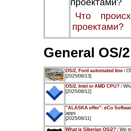
проектами?
Что проис
проектами?
General OS/
OS/2, Ford automated line
/
OS
[2025/08/13]
OS/2, Intel or AMD CPU?
/
Wha
[2025/08/12]
"ALASKA offer": eCo Softwar
apps
[2025/08/11]
What is Siberian OS/2?
/
We r