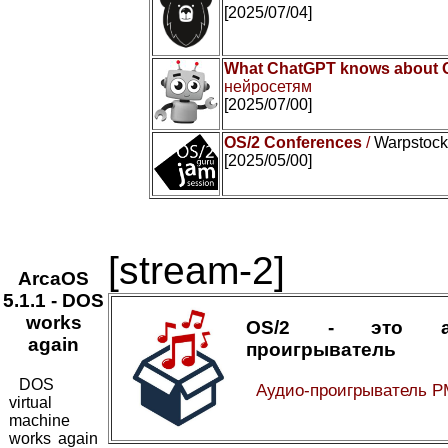
[2025/07/04]
What ChatGPT knows about 
нейросетям
[2025/07/00]
OS/2 Conferences
/
Warpstock 
[2025/05/00]
[stream-2]
ArcaOS
5.1.1 - DOS
works
OS/2 - это ау
again
проигрыватель
DOS
Аудио-проигрыватель P
virtual
machine
works again