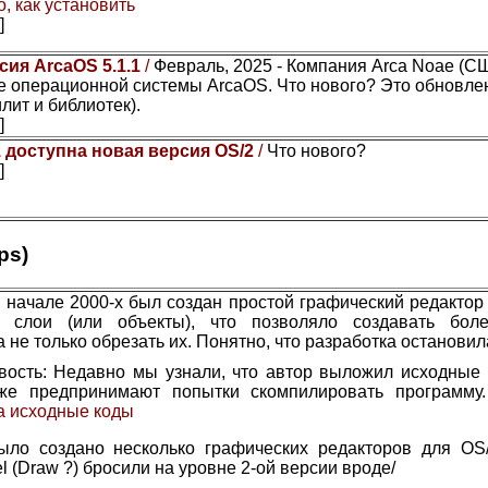
, как установить
]
сия ArcaOS 5.1.1
/
Февраль, 2025 - Компания Arca Noae (С
 операционной системы ArcaOS. Что нового? Это обновле
лит и библиотек).
]
1 доступна новая версия OS/2
/
Что нового?
]
ps)
 начале 2000-х был создан простой графический редактор 
ы слои (или объекты), что позволяло создавать бол
а не только обрезать их. Понятно, что разработка остановил
вость: Недавно мы узнали, что автор выложил исходные 
же предпринимают попытки скомпилировать программу
а исходные коды
ыло создано несколько графических редакторов для OS/
el (Draw ?) бросили на уровне 2-ой версии вроде/