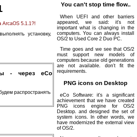
You can't stop time flow..
1
When UEFI and other barriers
appeared, we said: it's not
 ArcaOS 5.1.1?!
important what is changing in the
computers. You can always install
ыполнять установку,
OS/2 to Used Core 2 Duo PC.
Time goes and we see that OS/2
must support new models of
computers because old generations
are not available. don't fit the
requirements.
мы - через eCo
PNG icons on Desktop
будем распространять
eCo Software: it's a significant
achievement that we have created
PNG icons engine for OS/2
Desktop. and designed the set of
system icons. In other words, we
have modernized the external view
of OS/2.