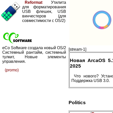
Reformat
Утилита
для форматирования
USB флешек, USB
винчестеров (для
совместимости с OS/2)
eCo Software создала новый OS/2
[stream-1]
Системный рантайм, системный
тулкит, Новые элементы
Новая ArcaOS 5
управления.
2025
(promo)
Что нового? Устан
Поддержка USB 3.0.
Politics