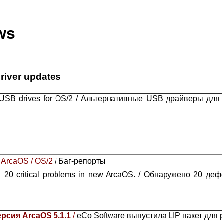
ws
river updates
e USB drives for OS/2 / Альтернативные USB драйверы для
 ArcaOS / OS/2
/ Баг-репорты
 20 critical problems in new ArcaOS. / Обнаружено 20 де
ерсия ArcaOS 5.1.1
/
eCo Software выпустила LIP пакет для