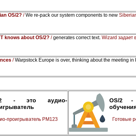
rian OS/2?
/
We re-pack our system components to new
Siberia
T knows about OS/2?
/
generates correct text.
Wizard задает
ences
/
Warpstock Europe is over, thinking about the meeting in
/2 - это аудио-
OS/2 -
игрыватель
обучени
ио-проигрыватель PM123
Готовые р