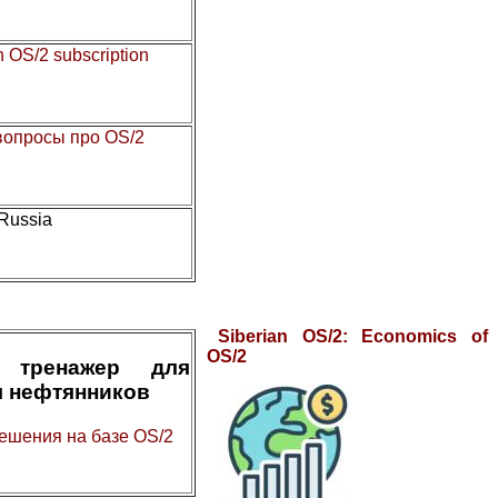
n OS/2 subscription
 вопросы про OS/2
 Russia
Siberian OS/2: Economics of
OS/2
 тренажер для
я нефтянников
ешения на базе OS/2