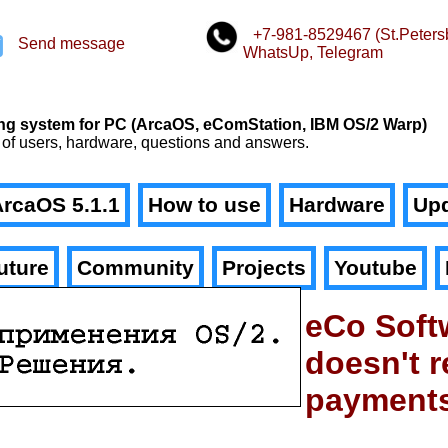
+7-981-8529467 (St.Peters
Send message
WhatsUp, Telegram
n
ating system for PC (ArcaOS, eComStation, IBM OS/2 Warp)
 of users, hardware, questions and answers.
rcaOS 5.1.1
How to use
Hardware
Upd
uture
Community
Projects
Youtube
eCo Soft
doesn't r
payment