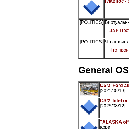
Главное -
[POLITICS]
Виртуальны
За и Про
[POLITICS]
Что происх
Что прои
General OS
OS/2, Ford a
[2025/08/13]
OS/2, Intel 
[2025/08/12]
"ALASKA offe
apps