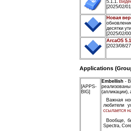
5.1.1.
Видео
[2025/02/01
Новая вер
обновление
десятки ути
[2025/02/00
ArcaOS 5.
[2023/08/27
Applications (Grou
Embellish
- В
[APPS-
реализован
BIG]
(апликации), 
Важная но
любители у
ссылается н
Вообще, б
Spectra, Cor