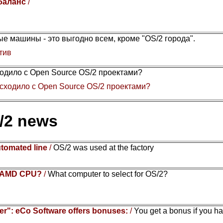
 баланс
/
е машины - это выгодно всем, кроме "OS/2 города".
тив
одило с Open Source OS/2 проектами?
сходило с Open Source OS/2 проектами?
/2 news
utomated line
/
OS/2 was used at the factory
or AMD CPU?
/
What computer to select for OS/2?
r": eCo Software offers bonuses:
/
You get a bonus if you h