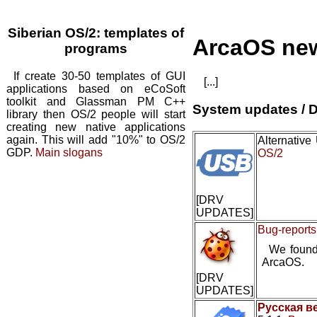
Siberian OS/2: templates of
ArcaOS ne
programs
If create 30-50 templates of GUI
[...]
applications based on eCoSoft
toolkit and Glassman PM C++
System updates / D
library then OS/2 people will start
creating new native applications
again. This will add "10%" to OS/2
Alternativ
GDP.
Main slogans
OS/2
[DRV
UPDATES]
Bug-reports
We found
ArcaOS.
[DRV
UPDATES]
Русская в