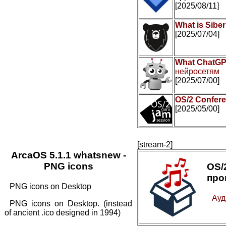
[2025/08/11]
What is Sibe
[2025/07/04]
What ChatGP
нейросетям
[2025/07/00]
OS/2 Confer
[2025/05/00]
[stream-2]
ArcaOS 5.1.1 whatsnew -
PNG icons
OS
про
PNG icons on Desktop
Ауд
PNG icons on Desktop. (instead
of ancient .ico designed in 1994)