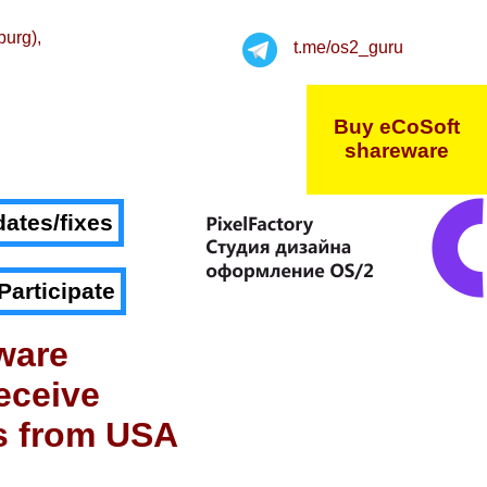
burg),
t.me/os2_guru
Buy eCoSoft
shareware
ates/fixes
Participate
ware
eceive
s from USA