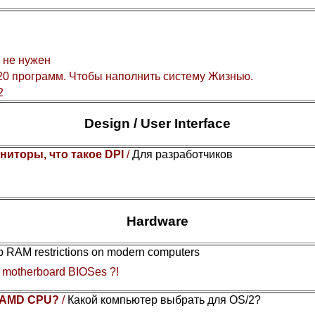
 не нужен
0 программ. Чтобы наполнить систему Жизнью.
2
Design / User Interface
ниторы, что такое DPI
/
Для разработчиков
Hardware
Gb RAM restrictions on modern computers
y motherboard BIOSes ?!
or AMD CPU?
/
Какой компьютер выбрать для OS/2?