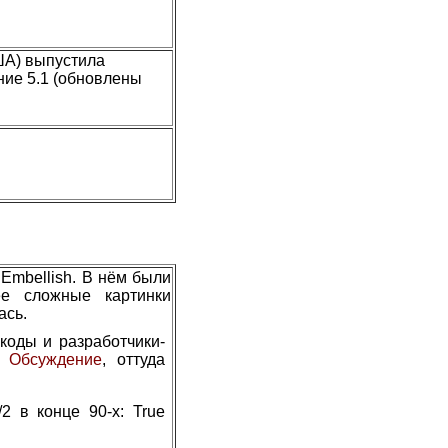
ША) выпустила
ние 5.1 (обновлены
Embellish. В нём были
ее сложные картинки
ась.
коды и разработчики-
.
Обсуждение
, оттуда
2 в конце 90-х: True