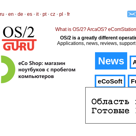
ru
·
en
·
de
·
es
·
it
·
pt
·
cz
·
pl
·
fr
What is OS/2? ArcaOS? eComStatio
OS/2 is a greatly different oper
Applications, news, reviews, support
News
A
eCoSoft
F