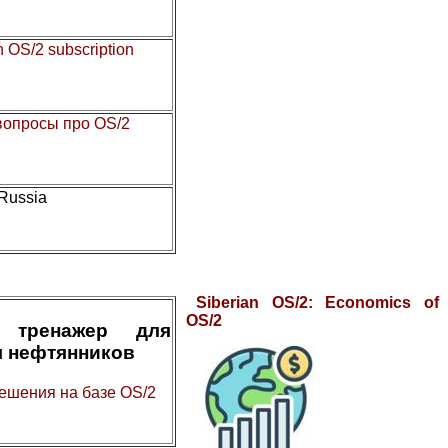
n OS/2 subscription
 вопросы про OS/2
 Russia
Siberian OS/2: Economics of
OS/2
 тренажер для
я нефтянников
ешения на базе OS/2