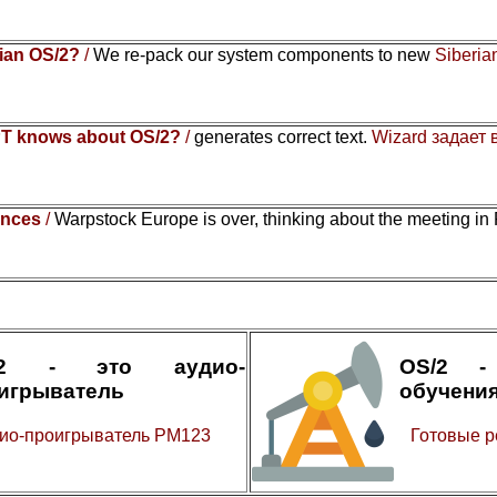
rian OS/2?
/
We re-pack our system components to new
Siberia
T knows about OS/2?
/
generates correct text.
Wizard задает
ences
/
Warpstock Europe is over, thinking about the meeting in
/2 - это аудио-
OS/2 -
игрыватель
обучени
ио-проигрыватель PM123
Готовые р