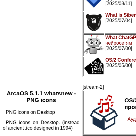
[2025/08/11]
What is Sibe
[2025/07/04]
What ChatGP
нейросетям
[2025/07/00]
OS/2 Confer
[2025/05/00]
[stream-2]
ArcaOS 5.1.1 whatsnew -
PNG icons
OS
про
PNG icons on Desktop
Ауд
PNG icons on Desktop. (instead
of ancient .ico designed in 1994)