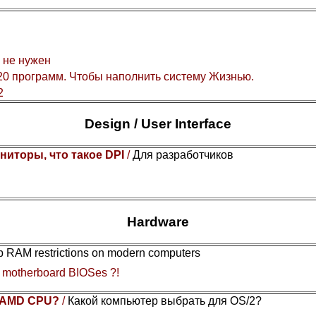
 не нужен
0 программ. Чтобы наполнить систему Жизнью.
2
Design / User Interface
ниторы, что такое DPI
/
Для разработчиков
Hardware
Gb RAM restrictions on modern computers
y motherboard BIOSes ?!
or AMD CPU?
/
Какой компьютер выбрать для OS/2?