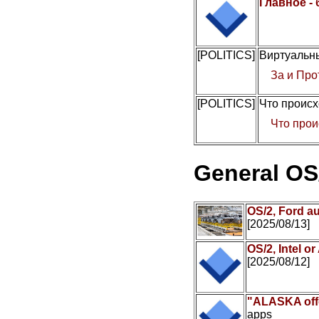
Главное -
[POLITICS]
Виртуальны
За и Про
[POLITICS]
Что происх
Что прои
General OS
OS/2, Ford a
[2025/08/13]
OS/2, Intel 
[2025/08/12]
"ALASKA offe
apps