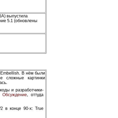
ША) выпустила
ние 5.1 (обновлены
Embellish. В нём были
ее сложные картинки
ась.
коды и разработчики-
.
Обсуждение
, оттуда
2 в конце 90-х: True