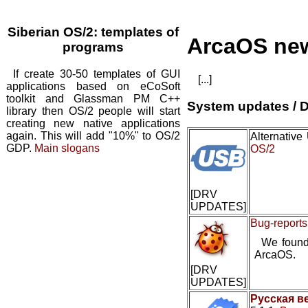
Siberian OS/2: templates of
ArcaOS ne
programs
If create 30-50 templates of GUI
[...]
applications based on eCoSoft
toolkit and Glassman PM C++
System updates / D
library then OS/2 people will start
creating new native applications
again. This will add "10%" to OS/2
Alternativ
GDP.
Main slogans
OS/2
[DRV
UPDATES]
Bug-reports
We found
ArcaOS.
[DRV
UPDATES]
Русская в