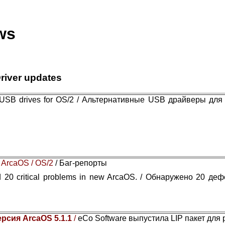
ws
river updates
e USB drives for OS/2 / Альтернативные USB драйверы для
 ArcaOS / OS/2
/ Баг-репорты
 20 critical problems in new ArcaOS. / Обнаружено 20 де
ерсия ArcaOS 5.1.1
/
eCo Software выпустила LIP пакет для