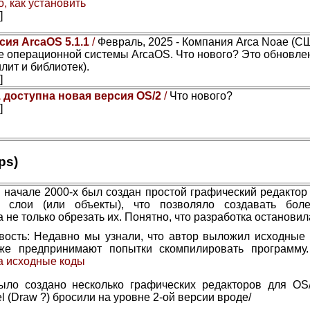
, как установить
]
сия ArcaOS 5.1.1
/
Февраль, 2025 - Компания Arca Noae (С
 операционной системы ArcaOS. Что нового? Это обновле
лит и библиотек).
]
1 доступна новая версия OS/2
/
Что нового?
]
ps)
 начале 2000-х был создан простой графический редактор 
ы слои (или объекты), что позволяло создавать бол
а не только обрезать их. Понятно, что разработка остановил
вость: Недавно мы узнали, что автор выложил исходные 
же предпринимают попытки скомпилировать программу
а исходные коды
ыло создано несколько графических редакторов для OS/
el (Draw ?) бросили на уровне 2-ой версии вроде/