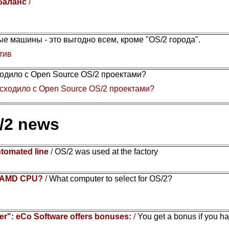
 баланс
/
е машины - это выгодно всем, кроме "OS/2 города".
тив
одило с Open Source OS/2 проектами?
сходило с Open Source OS/2 проектами?
/2 news
utomated line
/
OS/2 was used at the factory
or AMD CPU?
/
What computer to select for OS/2?
r": eCo Software offers bonuses:
/
You get a bonus if you h