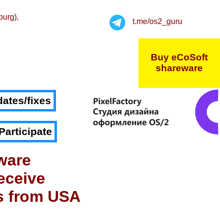
burg),
t.me/os2_guru
Buy eCoSoft
shareware
ates/fixes
Participate
ware
eceive
s from USA