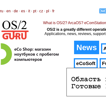
ru
·
en
·
de
·
es
·
it
·
pt
·
cz
·
pl
·
fr
What is OS/2? ArcaOS? eComStatio
OS/2 is a greatly different oper
Applications, news, reviews, support
News
A
eCoSoft
F