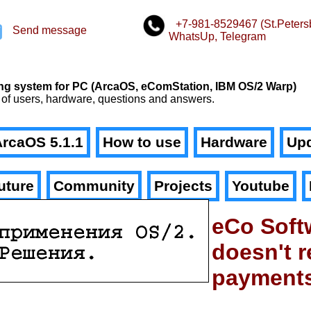
+7-981-8529467 (St.Peters
Send message
WhatsUp, Telegram
n
ating system for PC (ArcaOS, eComStation, IBM OS/2 Warp)
 of users, hardware, questions and answers.
rcaOS 5.1.1
How to use
Hardware
Upd
uture
Community
Projects
Youtube
eCo Soft
doesn't r
payment