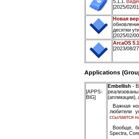
5.1.1.
Видео
[2025/02/01
Новая вер
обновление
десятки ути
[2025/02/00
ArcaOS 5.
[2023/08/27
Applications (Grou
Embellish
- В
[APPS-
реализован
BIG]
(апликации), 
Важная но
любители у
ссылается н
Вообще, б
Spectra, Cor