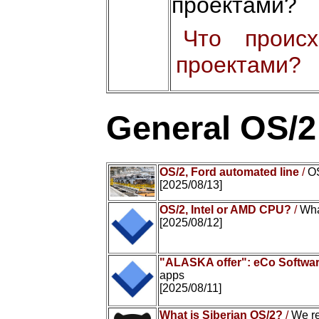
проектами?
Что проис
проектами?
General OS/
OS/2, Ford automated line
/
OS
[2025/08/13]
OS/2, Intel or AMD CPU?
/
Wha
[2025/08/12]
"ALASKA offer": eCo Softwar
apps
[2025/08/11]
What is Siberian OS/2?
/
We r