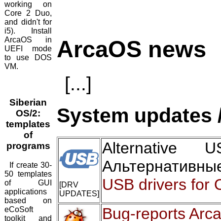
working on
Core 2 Duo,
and didn't for
i5). Install
ArcaOS in
ArcaOS news
UEFI mode
to use DOS
VM.
[...]
Siberian
System updates /
OS/2:
templates
of
Alternative
programs
Альтернативны
If create 30-
50 templates
USB drivers for 
of GUI
[DRV
applications
UPDATES]
based on
Bug-reports Arc
eCoSoft
toolkit and