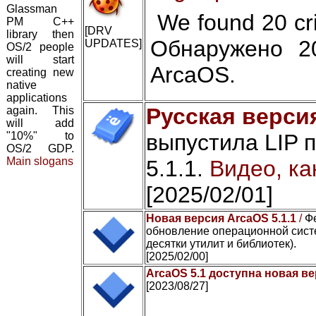
Glassman
We found 20 cri
PM C++
[DRV
library then
Обнаружено 2
UPDATES]
OS/2 people
will start
ArcaOS.
creating new
native
applications
Русская версия
again. This
will add
"10%" to
выпустила LIP 
OS/2 GDP.
Main slogans
5.1.1.
Видео, ка
[2025/02/01]
Новая версия ArcaOS 5.1.1
/
Ф
обновление операционной сист
десятки утилит и библиотек).
[2025/02/00]
ArcaOS 5.1 доступна новая ве
[2023/08/27]