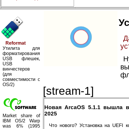
Ус
Д
Reformat
ус
Утилита для
форматирования
Н
USB флешек,
USB
вы
винчестеров
фл
(для
совместимости с
OS/2)
[stream-1]
Новая ArcaOS 5.1.1 вышла 
2025
Market share of
IBM OS/2 Warp
Что нового? Установка на UEFI 
was 6% (1995