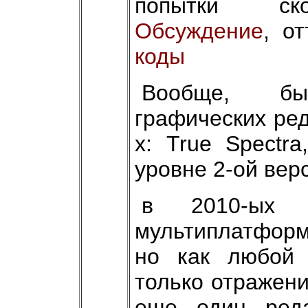
попытки ско
Обсуждение
, о
коды
Вообще, бы
графических ред
х: True Spectr
уровне 2-ой вер
в 2010-ых 
мультиплатформ
но как любой 
только отражени
еще один реда