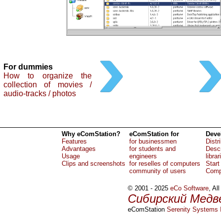
For dummies
How to organize the
collection of movies /
audio-tracks / photos
Why eComStation?
eComStation for
Deve
Features
for businessmen
Distr
Advantages
for students and
Descr
Usage
engineers
librar
Clips and screenshots
for reselles of computers
Start
community of users
Comp
© 2001 - 2025
eCo Software
, Al
Сибирский Медв
eComStation
Serenity Systems I