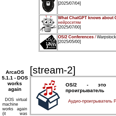
[2025/07/04]
What ChatGPT knows about 
нейросетям
[2025/07/00]
OS/2 Conferences
/
Warpstock 
[2025/05/00]
[stream-2]
ArcaOS
5.1.1 - DOS
works
OS/2 - это а
again
проигрыватель
DOS virtual
Аудио-проигрыватель 
machine
works again
(it was