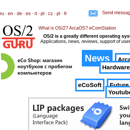
Send messa
ru
·
en
·
de
·
es
·
it
·
pt
·
cz
·
pl
·
fr
What is OS/2? ArcaOS? eComStation
OS/2 is a greatly different operating 
Applications, news, reviews, support of us
News
Arc
Hardware
eCoSoft
Future
Youtub