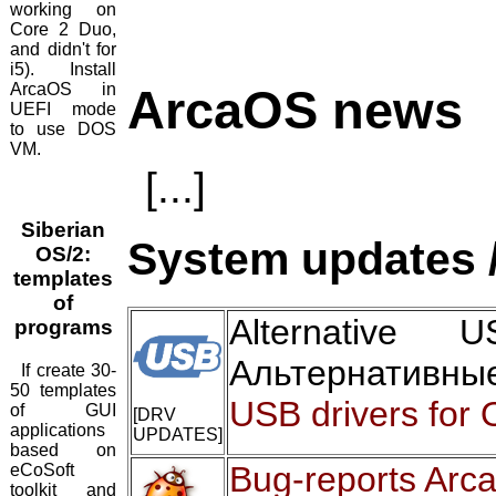
working on
Core 2 Duo,
and didn't for
i5). Install
ArcaOS in
ArcaOS news
UEFI mode
to use DOS
VM.
[...]
Siberian
System updates /
OS/2:
templates
of
Alternative
programs
Альтернативны
If create 30-
50 templates
USB drivers for 
of GUI
[DRV
applications
UPDATES]
based on
Bug-reports Arc
eCoSoft
toolkit and