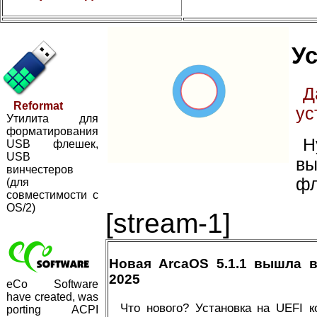
Ус
Д
Reformat
ус
Утилита для
форматирования
Н
USB флешек,
USB
вы
винчестеров
фл
(для
совместимости с
OS/2)
[stream-1]
Новая ArcaOS 5.1.1 вышла 
2025
eCo Software
have created, was
Что нового? Установка на UEFI 
porting ACPI