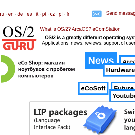
Send messa
ru
·
en
·
de
·
es
·
it
·
pt
·
cz
·
pl
·
fr
What is OS/2? ArcaOS? eComStation
OS/2 is a greatly different operating 
Applications, news, reviews, support of us
News
Arc
Hardware
eCoSoft
Future
Youtub