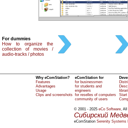
For dummies
How to organize the
collection of movies /
audio-tracks / photos
Why eComStation?
eComStation for
Deve
Features
for businessmen
Distr
Advantages
for students and
Descr
Usage
engineers
librar
Clips and screenshots
for reselles of computers
Start
community of users
Comp
© 2001 - 2025
eCo Software
, Al
Сибирский Медв
eComStation
Serenity Systems I