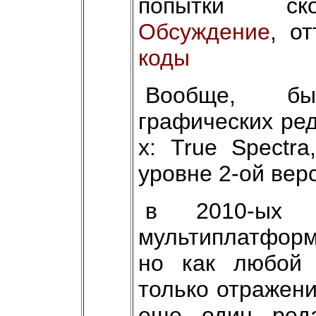
попытки ско
Обсуждение
, о
коды
Вообще, бы
графических ред
х: True Spectr
уровне 2-ой вер
в 2010-ых 
мультиплатформ
но как любой 
только отражени
еще один реда