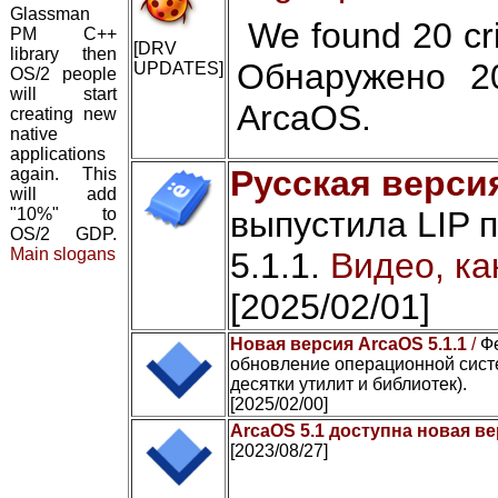
Glassman
We found 20 cri
PM C++
[DRV
library then
Обнаружено 2
UPDATES]
OS/2 people
will start
ArcaOS.
creating new
native
applications
Русская версия
again. This
will add
"10%" to
выпустила LIP 
OS/2 GDP.
Main slogans
5.1.1.
Видео, ка
[2025/02/01]
Новая версия ArcaOS 5.1.1
/
Ф
обновление операционной сист
десятки утилит и библиотек).
[2025/02/00]
ArcaOS 5.1 доступна новая ве
[2023/08/27]