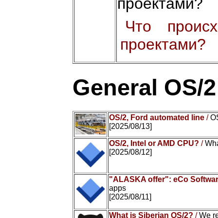
проектами?
Что проис
проектами?
General OS/
OS/2, Ford automated line
/
OS
[2025/08/13]
OS/2, Intel or AMD CPU?
/
Wha
[2025/08/12]
"ALASKA offer": eCo Softwar
apps
[2025/08/11]
What is Siberian OS/2?
/
We r