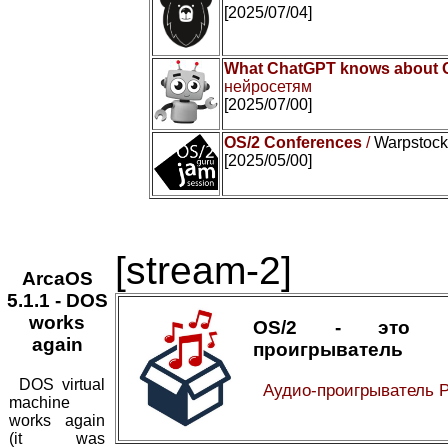
[2025/07/04]
What ChatGPT knows about 
нейросетям
[2025/07/00]
OS/2 Conferences
/
Warpstock 
[2025/05/00]
[stream-2]
ArcaOS
5.1.1 - DOS
works
OS/2 - это а
again
проигрыватель
DOS virtual
Аудио-проигрыватель 
machine
works again
(it was