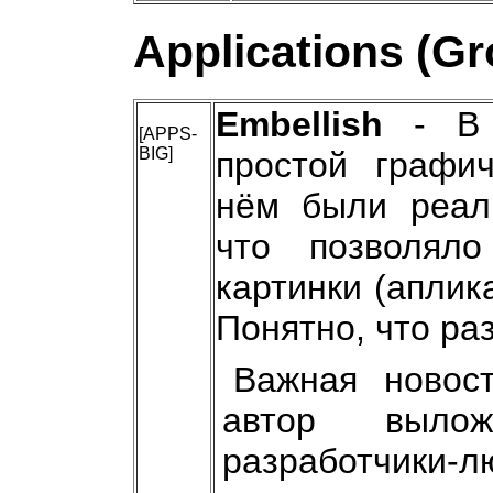
Applications (G
Embellish
- В 
[APPS-
BIG]
простой графич
нём были реали
что позволял
картинки (аплика
Понятно, что ра
Важная новос
автор выло
разработчики-