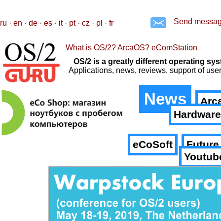
Send messa
ru
·
en
·
de
·
es
·
it
·
pt
·
cz
·
pl
·
fr
What is OS/2? ArcaOS? eComStation
OS/2 is a greatly different operating 
Applications, news, reviews, support of us
News
Arc
Hardware
eCoSoft
Future
Youtub