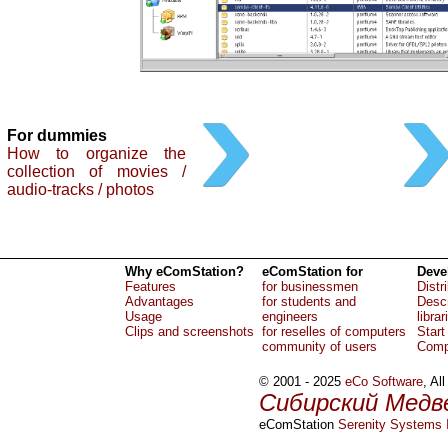
For dummies
How to organize the
collection of movies /
audio-tracks / photos
Why eComStation?
eComStation for
Deve
Features
for businessmen
Distr
Advantages
for students and
Descr
Usage
engineers
librar
Clips and screenshots
for reselles of computers
Start
community of users
Comp
© 2001 - 2025
eCo Software
, Al
Сибирский Медв
eComStation
Serenity Systems I