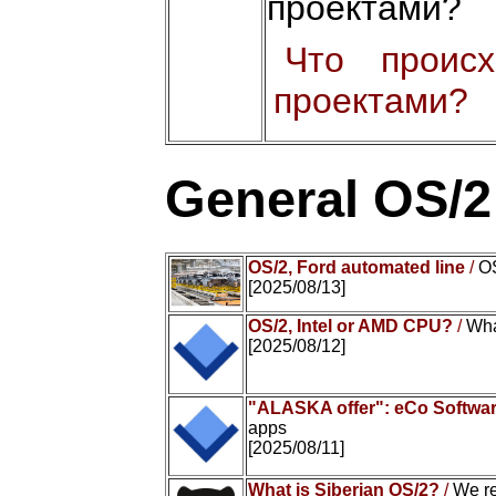
проектами?
Что проис
проектами?
General OS/
OS/2, Ford automated line
/
OS
[2025/08/13]
OS/2, Intel or AMD CPU?
/
Wha
[2025/08/12]
"ALASKA offer": eCo Softwar
apps
[2025/08/11]
What is Siberian OS/2?
/
We r