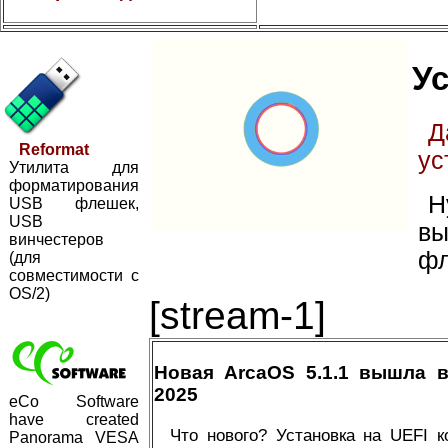
Ус
Д
Reformat
ус
Утилита для
форматирования
Н
USB флешек,
USB
вы
винчестеров
фл
(для
совместимости с
OS/2)
[stream-1]
Новая ArcaOS 5.1.1 вышла 
2025
eCo Software
have created
Что нового? Установка на UEFI 
Panorama VESA