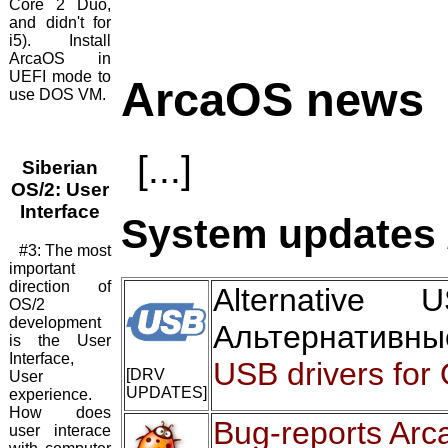
Core 2 Duo,
and didn't for
i5). Install
ArcaOS in
UEFI mode to
ArcaOS news
use DOS VM.
[...]
Siberian
OS/2: User
Interface
System updates 
#3: The most
important
direction of
Alternative
OS/2
development
Альтернативны
is the User
Interface,
USB drivers for
[DRV
User
UPDATES]
experience.
How does
Bug-reports Arc
user interace