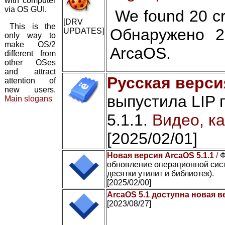
with computer
via OS GUI.
We found 20 cr
[DRV
This is the
Обнаружено 2
UPDATES]
only way to
make OS/2
ArcaOS.
different from
other OSes
and attract
Русская верси
attention of
new users.
выпустила LIP 
Main slogans
5.1.1.
Видео, ка
[2025/02/01]
Новая версия ArcaOS 5.1.1
/
Ф
обновление операционной сист
десятки утилит и библиотек).
[2025/02/00]
ArcaOS 5.1 доступна новая в
[2023/08/27]