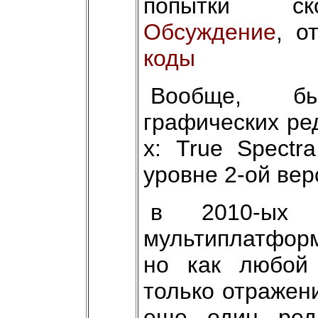
попытки ско
Обсуждение
, о
коды
Вообще, бы
графических ре
х: True Spectr
уровне 2-ой вер
в 2010-ых 
мультиплатформ
но как любой 
только отражен
еще один ред