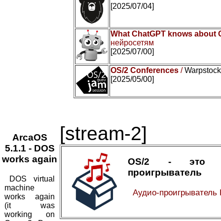
[2025/07/04]
What ChatGPT knows about 
нейросетям
[2025/07/00]
OS/2 Conferences
/
Warpstock 
[2025/05/00]
[stream-2]
ArcaOS
5.1.1 - DOS
works again
OS/2 - это а
проигрыватель
DOS virtual
machine
Аудио-проигрыватель
works again
(it was
working on