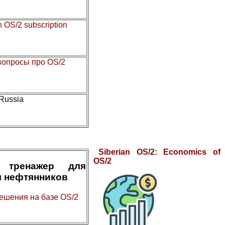
n OS/2 subscription
 вопросы про OS/2
 Russia
Siberian OS/2: Economics of
OS/2
 тренажер для
я нефтянников
ешения на базе OS/2