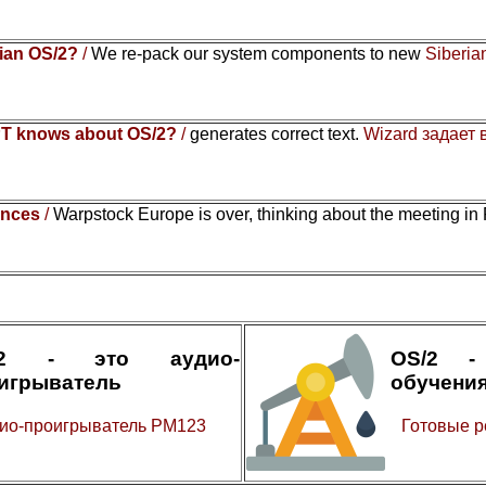
rian OS/2?
/
We re-pack our system components to new
Siberia
T knows about OS/2?
/
generates correct text.
Wizard задает
ences
/
Warpstock Europe is over, thinking about the meeting in
/2 - это аудио-
OS/2 -
игрыватель
обучени
ио-проигрыватель PM123
Готовые р