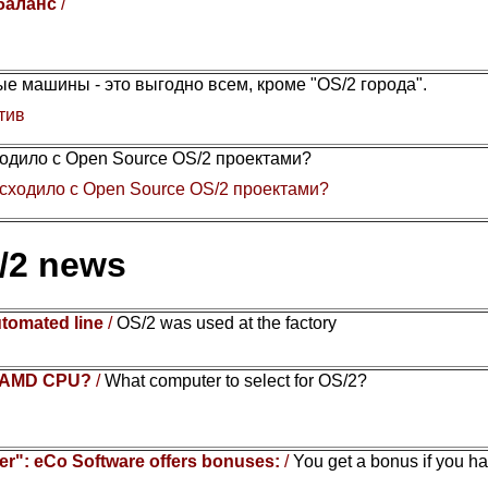
 баланс
/
е машины - это выгодно всем, кроме "OS/2 города".
тив
одило с Open Source OS/2 проектами?
сходило с Open Source OS/2 проектами?
/2 news
utomated line
/
OS/2 was used at the factory
or AMD CPU?
/
What computer to select for OS/2?
r": eCo Software offers bonuses:
/
You get a bonus if you h