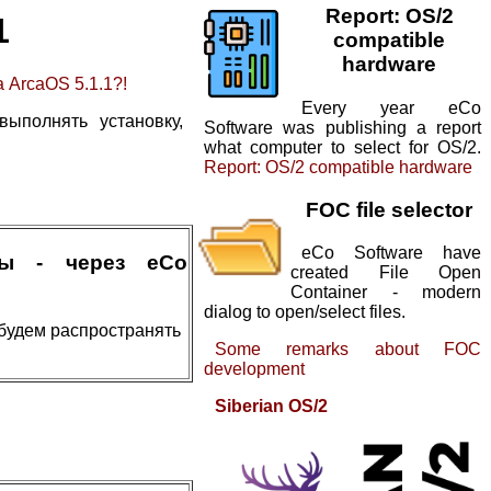
Report: OS/2
1
compatible
hardware
 ArcaOS 5.1.1?!
Every year eCo
ыполнять установку,
Software was publishing a report
what computer to select for OS/2.
Report: OS/2 compatible hardware
FOC file selector
eCo Software have
мы - через eCo
created File Open
Container - modern
dialog to open/select files.
будем распространять
Some remarks about FOC
development
Siberian OS/2