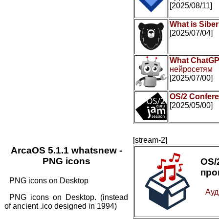
[2025/08/11]
What is Sibe
[2025/07/04]
What ChatGP
нейросетям
[2025/07/00]
OS/2 Confer
[2025/05/00]
[stream-2]
ArcaOS 5.1.1 whatsnew -
PNG icons
OS
про
PNG icons on Desktop
Ауд
PNG icons on Desktop. (instead
of ancient .ico designed in 1994)