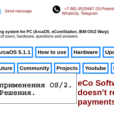
+7-981-8529467 (St.Peters
Send message
WhatsUp, Telegram
n
ating system for PC (ArcaOS, eComStation, IBM OS/2 Warp)
 of users, hardware, questions and answers.
rcaOS 5.1.1
How to use
Hardware
Upd
uture
Community
Projects
Youtube
eCo Soft
doesn't r
payment