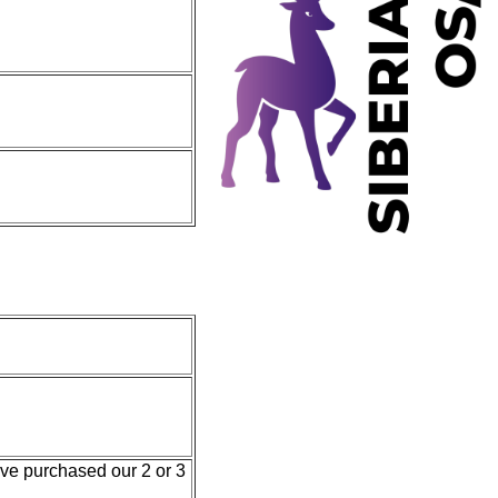
ave purchased our 2 or 3