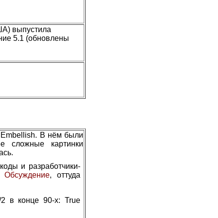
ША) выпустила
ние 5.1 (обновлены
Embellish. В нём были
ее сложные картинки
ась.
коды и разработчики-
.
Обсуждение
, оттуда
2 в конце 90-х: True