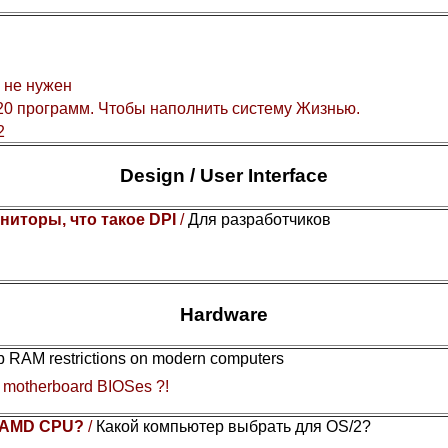
 не нужен
0 программ. Чтобы наполнить систему Жизнью.
2
Design / User Interface
ниторы, что такое DPI
/
Для разработчиков
Hardware
Gb RAM restrictions on modern computers
y motherboard BIOSes ?!
or AMD CPU?
/
Какой компьютер выбрать для OS/2?