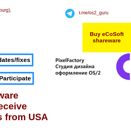
burg),
t.me/os2_guru
Buy eCoSoft
shareware
ates/fixes
Participate
ware
eceive
s from USA