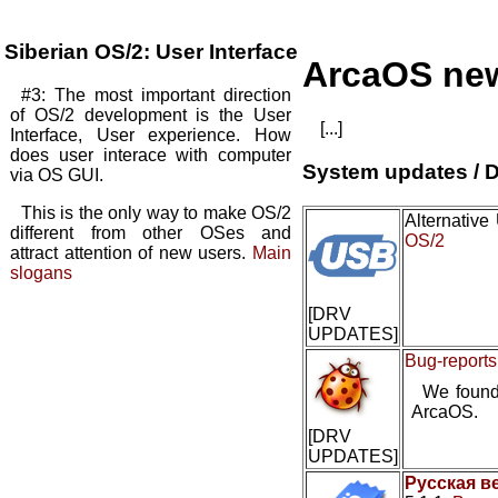
Siberian OS/2: User Interface
ArcaOS ne
#3: The most important direction
of OS/2 development is the User
[...]
Interface, User experience. How
does user interace with computer
System updates / D
via OS GUI.
This is the only way to make OS/2
Alternativ
different from other OSes and
OS/2
attract attention of new users.
Main
slogans
[DRV
UPDATES]
Bug-reports
We found
ArcaOS.
[DRV
UPDATES]
Русская в