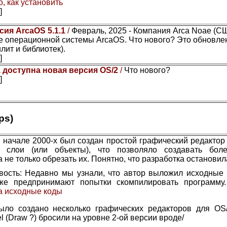
, как установить
]
сия ArcaOS 5.1.1
/
Февраль, 2025 - Компания Arca Noae (С
 операционной системы ArcaOS. Что нового? Это обновле
лит и библиотек).
]
1 доступна новая версия OS/2
/
Что нового?
]
ps)
 начале 2000-х был создан простой графический редактор 
ы слои (или объекты), что позволяло создавать бол
а не только обрезать их. Понятно, что разработка остановил
вость: Недавно мы узнали, что автор выложил исходные 
же предпринимают попытки скомпилировать программу
а исходные коды
ыло создано несколько графических редакторов для OS/
el (Draw ?) бросили на уровне 2-ой версии вроде/