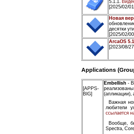
5.1.1.
Видео
[2025/02/01
Новая вер
обновление
десятки ути
[2025/02/00
ArcaOS 5.
[2023/08/27
Applications (Grou
Embellish
- В
[APPS-
реализован
BIG]
(апликации), 
Важная но
любители у
ссылается н
Вообще, б
Spectra, Cor