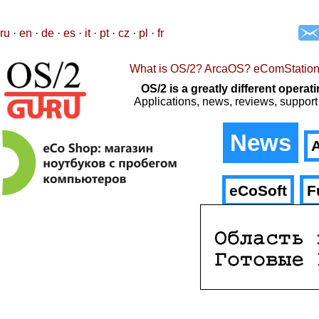
ru
·
en
·
de
·
es
·
it
·
pt
·
cz
·
pl
·
fr
What is OS/2? ArcaOS? eComStatio
OS/2 is a greatly different oper
Applications, news, reviews, support
News
A
eCoSoft
F