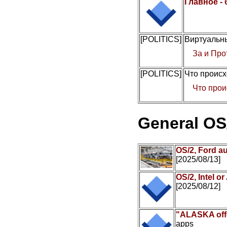
Главное -
[POLITICS]
Виртуальны
За и Про
[POLITICS]
Что происх
Что прои
General OS
OS/2, Ford a
[2025/08/13]
OS/2, Intel 
[2025/08/12]
"ALASKA offe
apps