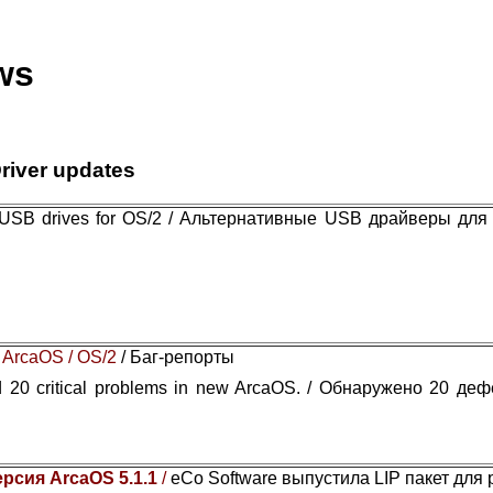
ws
river updates
e USB drives for OS/2 / Альтернативные USB драйверы для
 ArcaOS / OS/2
/ Баг-репорты
 20 critical problems in new ArcaOS. / Обнаружено 20 де
ерсия ArcaOS 5.1.1
/
eCo Software выпустила LIP пакет для